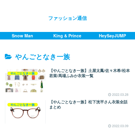
ファッション通信
Snow Man
King & Prince
HeySayJUMP
やんごとなき一族
【やんごとなき一族】土屋太鳳/佐々木希/松本
やんごとなき一族
若菜/馬場ふみか衣装一覧
2022.03.28
【やんごとなき一族】松下洸平さん衣装全話
やんごとなき一族
まとめ
2022.03.09