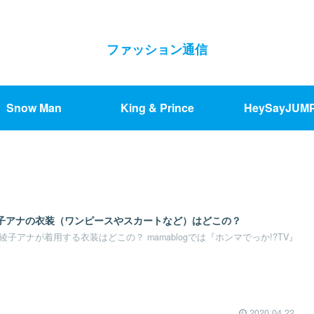
ファッション通信
Snow Man
King & Prince
HeySayJUM
子アナの衣装（ワンピースやスカートなど）はどこの？
綾子アナが着用する衣装はどこの？ mamablogでは『ホンマでっか!?TV』
2020.04.22