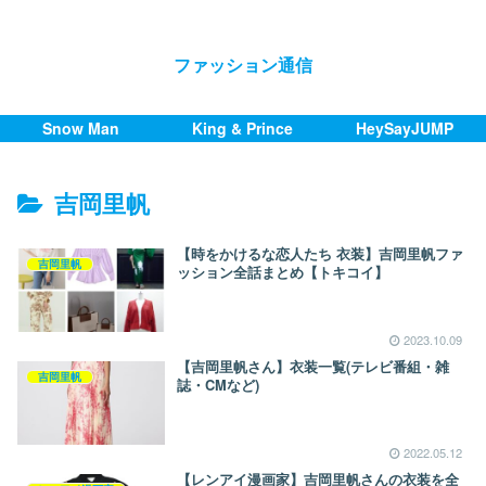
ファッション通信
Snow Man
King & Prince
HeySayJUMP
吉岡里帆
【時をかけるな恋人たち 衣装】吉岡里帆ファ
吉岡里帆
ッション全話まとめ【トキコイ】
2023.10.09
【吉岡里帆さん】衣装一覧(テレビ番組・雑
吉岡里帆
誌・CMなど)
2022.05.12
【レンアイ漫画家】吉岡里帆さんの衣装を全