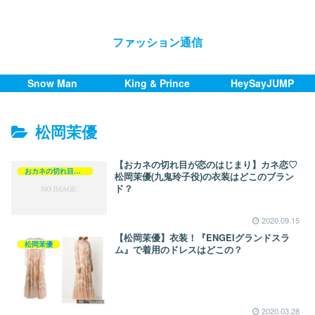
ファッション通信
Snow Man
King & Prince
HeySayJUMP
松岡茉優
【おカネの切れ目が恋のはじまり】カネ恋♡
おカネの切れ目が恋のはじまり
松岡茉優(九鬼玲子役)の衣装はどこのブラン
ド？
2020.09.15
【松岡茉優】衣装！『ENGEIグランドスラ
松岡茉優
ム』で着用のドレスはどこの？
2020.03.28