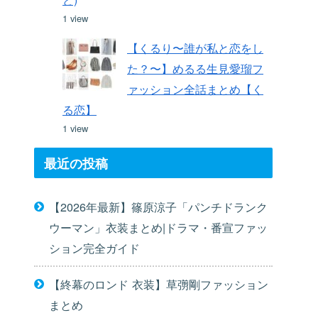
1 view
【くるり〜誰が私と恋をし
た？〜】めるる生見愛瑠フ
ァッション全話まとめ【く
る恋】
1 view
最近の投稿
【2026年最新】篠原涼子「パンチドランク
ウーマン」衣装まとめ|ドラマ・番宣ファッ
ション完全ガイド
【終幕のロンド 衣装】草彅剛ファッション
まとめ