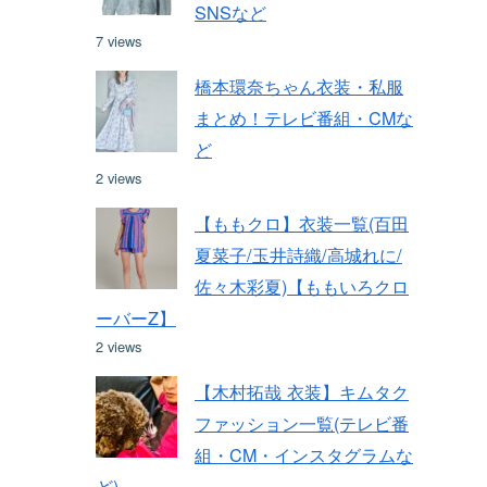
SNSなど
7 views
橋本環奈ちゃん衣装・私服
まとめ！テレビ番組・CMな
ど
2 views
【ももクロ】衣装一覧(百田
夏菜子/玉井詩織/高城れに/
佐々木彩夏)【ももいろクロ
ーバーZ】
2 views
【木村拓哉 衣装】キムタク
ファッション一覧(テレビ番
組・CM・インスタグラムな
ど)