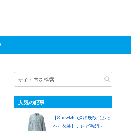
P
人気の記事
【SnowMan深澤辰哉（ふっ
か）衣装】テレビ番組・