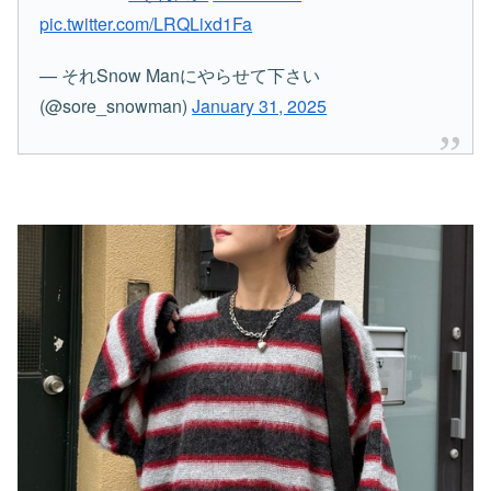
pic.twitter.com/LRQLixd1Fa
— それSnow Manにやらせて下さい
(@sore_snowman)
January 31, 2025