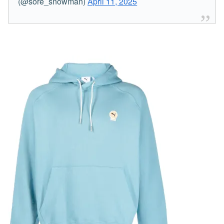
(@sore_snowman)
April 11, 2025