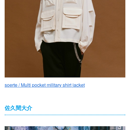
soerte / Multi pocket military shirt jacket
佐久間大介