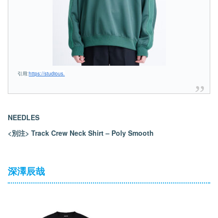
引用:
https://studious.
NEEDLES
<別注> Track Crew Neck Shirt – Poly Smooth
深澤辰哉