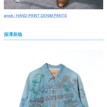
amok / HAND-PAINT DENIM PANTS
深澤辰哉