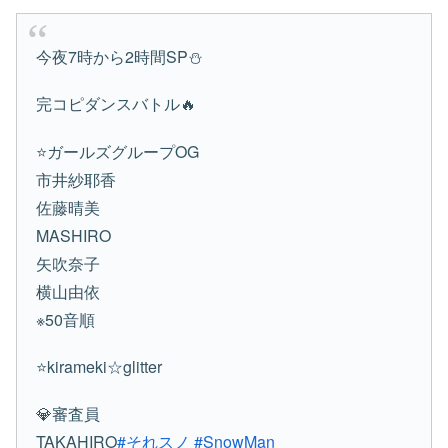
今夜7時から2時間SP⛄️
完コピダンスバトル🔥
⭐️ガールズグループOG
市井紗耶香
佐藤晴美
MASHIRO
矢吹奈子
横山由依
※50音順
⭐️kirameki☆glitter
💎審査員
TAKAHIRO
#それスノ
#SnowMan