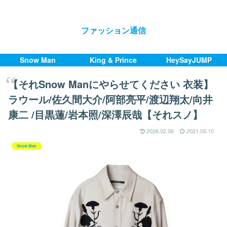
ファッション通信
Snow Man
King & Prince
HeySayJUMP
【それSnow Manにやらせてください 衣装】
ラウール/佐久間大介/阿部亮平/渡辺翔太/向井
康二 /目黒蓮/岩本照/深澤辰哉【それスノ】
2026.02.06
2021.05.10
Snow Man