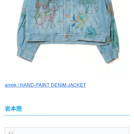
amok / HAND-PAINT DENIM JACKET
岩本照