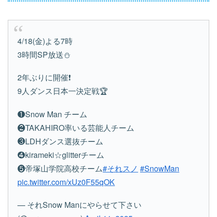
4/18(金)よる7時
3時間SP放送⛄️
2年ぶりに開催❗️
9人ダンス日本一決定戦🏆
❶Snow Man チーム
❷TAKAHIRO率いる芸能人チーム
❸LDHダンス選抜チーム
❹kirameki☆glitterチーム
❺帝塚山学院高校チーム
#それスノ
#SnowMan
pic.twitter.com/xUz0F55qOK
— それSnow Manにやらせて下さい