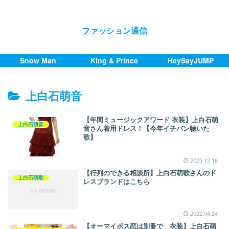
ファッション通信
Snow Man
King & Prince
HeySayJUMP
上白石萌音
【年間ミュージックアワード 衣装】上白石萌
上白石萌音
音さん着用ドレス！【今年イチバン聴いた
歌】
2023.12.16
【行列のできる相談所】上白石萌歌さんのド
上白石萌歌
レスブランドはこちら
2022.04.24
【オーマイボス恋は別冊で 衣装】上白石萌