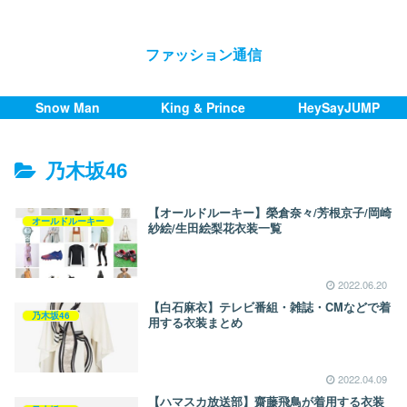
ファッション通信
Snow Man
King & Prince
HeySayJUMP
乃木坂46
【オールドルーキー】榮倉奈々/芳根京子/岡崎
オールドルーキー
紗絵/生田絵梨花衣装一覧
2022.06.20
【白石麻衣】テレビ番組・雑誌・CMなどで着
乃木坂46
用する衣装まとめ
2022.04.09
【ハマスカ放送部】齋藤飛鳥が着用する衣装