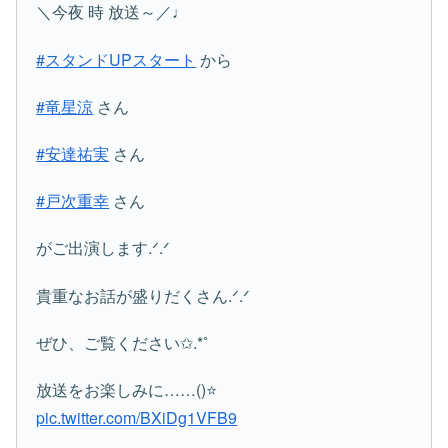
＼今夜 時 放送～／♩
#スタンドUPスタート
から
#竜星涼
さん
#安達祐実
さん
#戸次重幸
さん
がご出演します.ᐟ.ᐟ
貴重なお話が盛りだくさん.ᐟ.ᐟ
ぜひ、ご覧ください✩.*˚
放送をお楽しみに……()⭐️
pic.twitter.com/BXiDg1VFB9