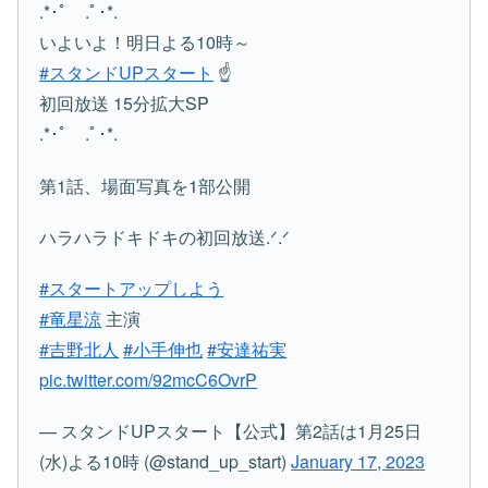
.*･ﾟ .ﾟ･*.
いよいよ！明日よる10時～
#スタンドUPスタート
☝️
初回放送 15分拡大SP
.*･ﾟ .ﾟ･*.
第1話、場面写真を1部公開
ハラハラドキドキの初回放送.ᐟ.ᐟ
#スタートアップしよう
#竜星涼
主演
#吉野北人
#小手伸也
#安達祐実
pic.twitter.com/92mcC6OvrP
— スタンドUPスタート【公式】第2話は1月25日
(水)よる10時 (@stand_up_start)
January 17, 2023