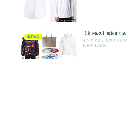
【山下智久】衣装まとめ
山下智久
インスタグラムやインスタラ
10月号 山下智...