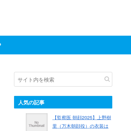
P
人気の記事
【監察医 朝顔2025】上野樹
里（万木朝顔役）の衣装は