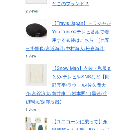
どこのブランド？
2 views
【Travis Japan】トラジャが
You Tubeやテレビ番組で着
用する衣装はこちら！(七五
三掛龍也/宮近海斗/中村海人/松倉海斗)
1 view
【Snow Man】衣装・私服ま
とめ/テレビやSNSなど【阿
部亮平/ラウール/佐久間大
介/宮舘涼太/向井康二/岩本照/目黒蓮/渡
辺翔太/深澤辰哉】
1 view
【ユニコーンに乗って】永
野芽郁さん衣装一覧(トップ