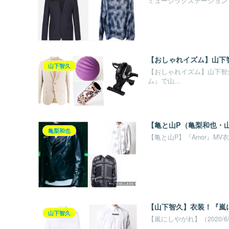
ミュージックステーションで
【おしゃれイズム】山下
山下智久
【おしゃれイズム】山下智久
ム』で山...
【亀と山P（亀梨和也・山
亀梨和也
【亀と山P】『Amor』MV衣
【山下智久】衣装！『嵐
山下智久
【嵐にしやがれ】（2020/6