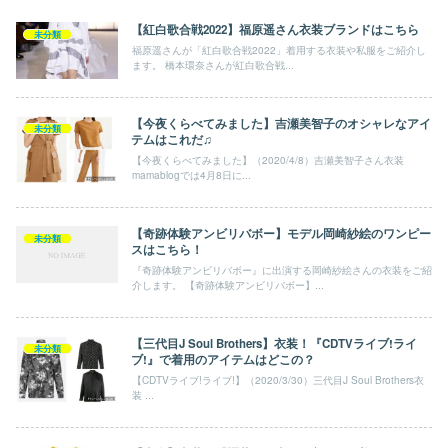
【紅白歌合戦2022】福原遥さん衣装ブランドはこちら
未分類
福原遥さんが「紅白歌合戦2022」着用する衣装や私服をご紹介し
ます。 橋本環奈さんが紅白歌合戦...
【今夜くらべてみました】吉瀬美智子のオシャレなアイ
未分類
テムはこれだ♫
【今夜くらべてみました】（2020/4/8）吉瀬美智子さん衣装
mamablogでは4月8日に...
【奇跡体験アンビリバボー】モデル岡崎紗絵のワンピー
未分類
スはこちら！
『奇跡体験アンビリバボー』に出演する岡崎紗絵さんの衣装をご紹
介します。 【奇跡体験アンビリバボー】...
【三代目J Soul Brothers】衣装！『CDTVライブ!ライ
未分類
ブ!』で着用のアイテムはどこの？
【CDTVライブ!ライブ!】（2020/3/30）三代目J Soul Brothers衣
装 ...