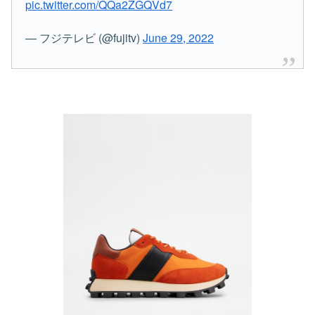
pic.twitter.com/QQa2ZGQVd7
— フジテレビ (@fujitv)
June 29, 2022