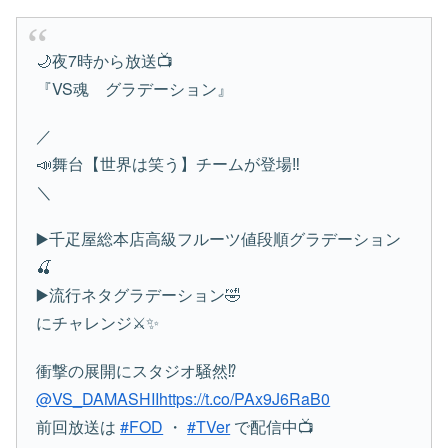
🌙夜7時から放送📺
『VS魂 グラデーション』
／
📣舞台【世界は笑う】チームが登場‼️
＼
▶️千疋屋総本店高級フルーツ値段順グラデーション
🍒
▶️流行ネタグラデーション🤣
にチャレンジ⚔️✨
衝撃の展開にスタジオ騒然⁉️
@VS_DAMASHII
https://t.co/PAx9J6RaB0
前回放送は
#FOD
・
#TVer
で配信中📺