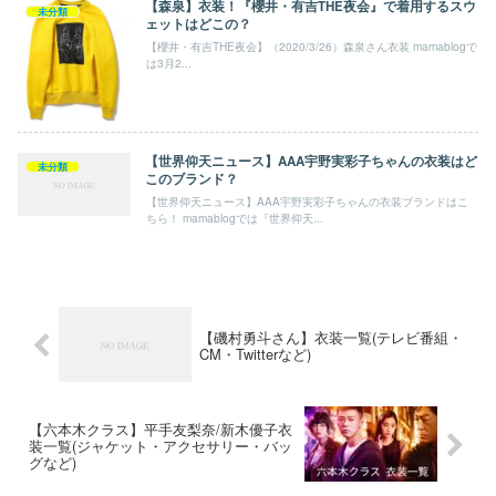
【森泉】衣装！『櫻井・有吉THE夜会』で着用するスウ
未分類
ェットはどこの？
【櫻井・有吉THE夜会】（2020/3/26）森泉さん衣装 mamablogで
は3月2...
【世界仰天ニュース】AAA宇野実彩子ちゃんの衣装はど
未分類
このブランド？
【世界仰天ニュース】AAA宇野実彩子ちゃんの衣装ブランドはこ
ちら！ mamablogでは『世界仰天...
【磯村勇斗さん】衣装一覧(テレビ番組・
CM・Twitterなど)
【六本木クラス】平手友梨奈/新木優子衣
装一覧(ジャケット・アクセサリー・バッ
グなど)