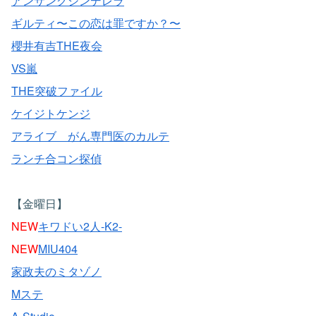
アンサングシンデレラ
ギルティ〜この恋は罪ですか？〜
櫻井有吉THE夜会
VS嵐
THE突破ファイル
ケイジトケンジ
アライブ がん専門医のカルテ
ランチ合コン探偵
【金曜日】
NEW
キワドい2人-K2-
NEW
MIU404
家政夫のミタゾノ
Mステ