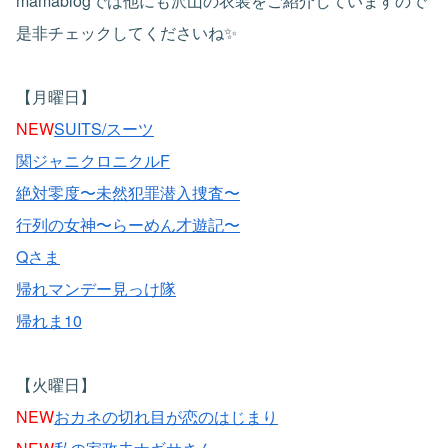
mamablogでは他にも沢山の衣装をご紹介していますので
是非チェックしてくださいね✨
【月曜日】
NEW
SUITS/スーツ
関ジャニクロニクルF
絶対零度〜未然犯罪潜入捜査〜
行列の女神〜らーめん才遊記〜
Qさま
帰れマンデー見っけ隊
帰れま10
【火曜日】
NEW
おカネの切れ目が恋のはじまり