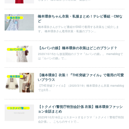
橋本環奈ちゃん衣装・私服まとめ！テレビ番組・CMな
橋本環奈
ど
橋本環奈さんがテレビ番組やSNSで着用する衣装をご紹介しま
す。 橋本環奈さん着用衣装・私服のブラン...
【ルパンの娘】橋本環奈の衣装はどこのブランド？
ルパンの娘
2020/10/15から放送開始のドラマ『ルパンの娘』。 mamablogで
は『ルパンの娘』で...
【橋本環奈】衣装！『THE突破ファイル』で着用の可愛
橋本環奈
いブラウス
【THE突破ファイル】（2020/3/19）橋本環奈さん衣装 mamablog
では3月...
【トクメイ!警視庁特別会計係 衣装】橋本環奈ファッシ
トクメイ!警視庁特別会計係
ョン全話まとめ
2023年10月16日よりスタートするドラマ「トクメイ！警視庁特別
会計係」。 こちらのサイトで...