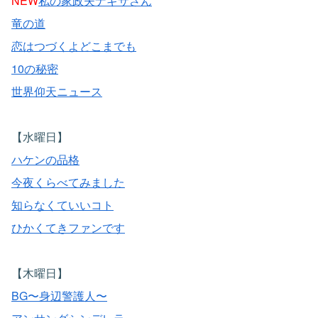
NEW
私の家政夫ナギサさん
竜の道
恋はつづくよどこまでも
10の秘密
世界仰天ニュース
【水曜日】
ハケンの品格
今夜くらべてみました
知らなくていいコト
ひかくてきファンです
【木曜日】
BG〜身辺警護人〜