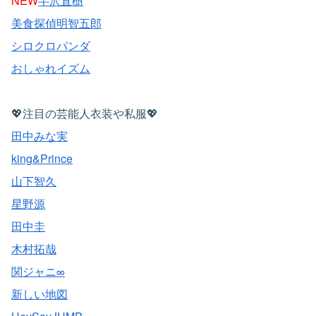
NEW
半沢直樹
美食探偵明智五郎
シロクロパンダ
おしゃれイズム
💖注目の芸能人衣装や私服💖
田中みな実
king&Prince
山下智久
星野源
田中圭
木村拓哉
関ジャニ∞
新しい地図