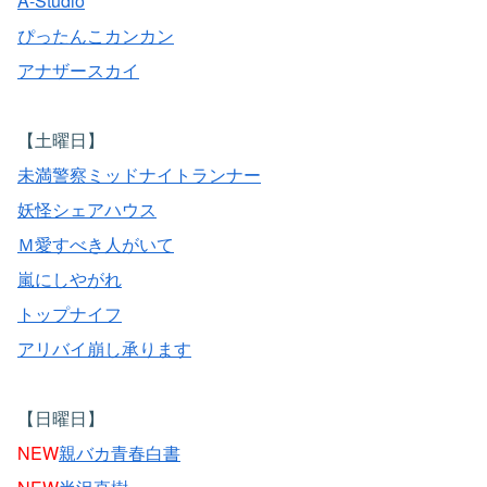
A-Studio
ぴったんこカンカン
アナザースカイ
【土曜日】
未満警察ミッドナイトランナー
妖怪シェアハウス
Ｍ愛すべき人がいて
嵐にしやがれ
トップナイフ
アリバイ崩し承ります
【日曜日】
NEW
親バカ青春白書