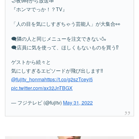
🌙夜9時から放送📣
『ホンマでっか！？TV』
「人の目を気にしすぎちゃう芸能人」が大集合👀
🗨️隣の人と同じメニューを注文できない🍶
🗨️店員に気を使って、ほしくもないものを買う⁉️
ゲストから続々と
気にしすぎるエピソードが飛び出します‼️
@fujitv_honma
https://t.co/g2szTceyi5
pic.twitter.com/ax32JnTBGX
— フジテレビ (@fujitv)
May 31, 2022