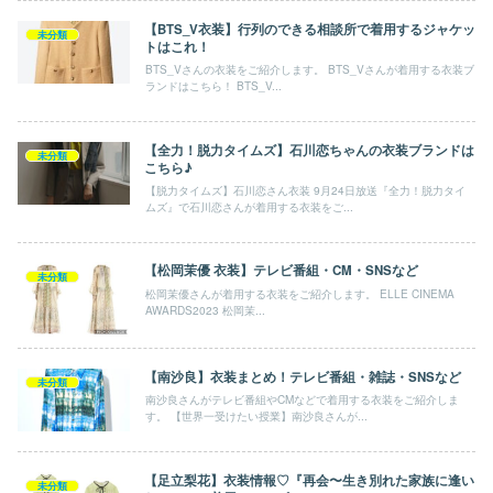
【BTS_V衣装】行列のできる相談所で着用するジャケッ
未分類
トはこれ！
BTS_Vさんの衣装をご紹介します。 BTS_Vさんが着用する衣装ブ
ランドはこちら！ BTS_V...
【全力！脱力タイムズ】石川恋ちゃんの衣装ブランドは
未分類
こちら♪
【脱力タイムズ】石川恋さん衣装 9月24日放送『全力！脱力タイ
ムズ』で石川恋さんが着用する衣装をご...
【松岡茉優 衣装】テレビ番組・CM・SNSなど
未分類
松岡茉優さんが着用する衣装をご紹介します。 ELLE CINEMA
AWARDS2023 松岡茉...
【南沙良】衣装まとめ！テレビ番組・雑誌・SNSなど
未分類
南沙良さんがテレビ番組やCMなどで着用する衣装をご紹介しま
す。 【世界一受けたい授業】南沙良さんが...
【足立梨花】衣装情報♡『再会〜生き別れた家族に逢い
未分類