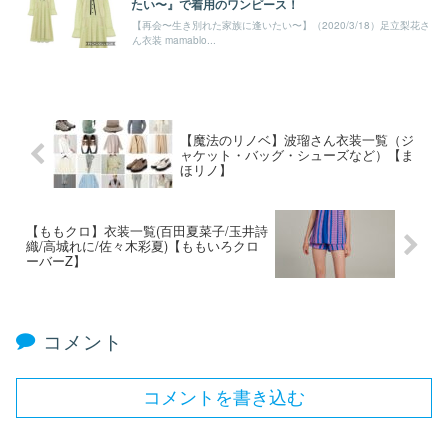
たい〜』で着用のワンピース！
【再会〜生き別れた家族に逢いたい〜】（2020/3/18）足立梨花さ
ん衣装 mamablo...
【魔法のリノベ】波瑠さん衣装一覧（ジ
ャケット・バッグ・シューズなど）【ま
ほリノ】
【ももクロ】衣装一覧(百田夏菜子/玉井詩
織/高城れに/佐々木彩夏)【ももいろクロ
ーバーZ】
コメント
コメントを書き込む