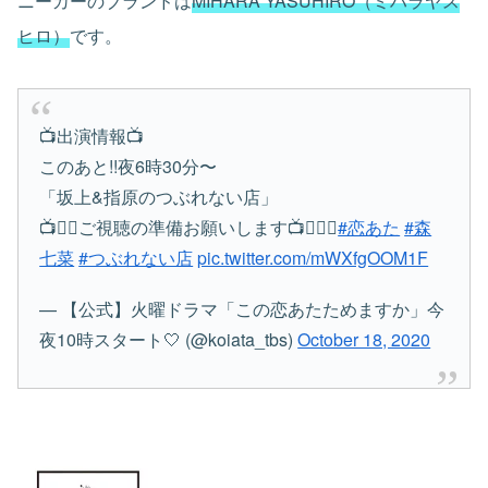
ニーカーのブランドは
MIHARA YASUHIRO（ミハラヤス
ヒロ）
です。
📺出演情報📺
このあと!!夜6時30分〜
「坂上&指原のつぶれない店」
📺🧎‍♀️ご視聴の準備お願いします📺🧎🏻‍♂️
#恋あた
#森
七菜
#つぶれない店
pic.twitter.com/mWXfgOOM1F
— 【公式】火曜ドラマ「この恋あたためますか」今
夜10時スタート🤍 (@koiata_tbs)
October 18, 2020