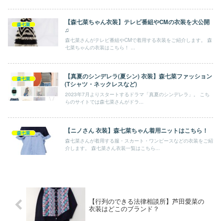
【森七菜ちゃん衣装】テレビ番組やCMの衣装を大公開
森七菜
♫
森七菜さんがテレビ番組やCMで着用する衣装をご紹介します。 森
七菜ちゃんの衣装はこちら！ ...
【真夏のシンデレラ(夏シン) 衣装】森七菜ファッション
森七菜
(Tシャツ・ネックレスなど)
2023年7月よりスタートするドラマ「真夏のシンデレラ」。 こち
らのサイトでは森七菜さんがドラ...
【ニノさん 衣装】森七菜ちゃん着用ニットはこちら！
森七菜
森七菜さんが着用する服・スカート・ワンピースなどの衣装をご紹
介します。 森七菜さん衣装一覧はこちら...
【行列のできる法律相談所】芦田愛菜の
衣装はどこのブランド？