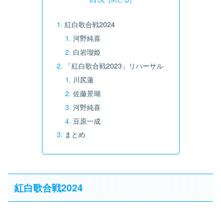
紅白歌合戦2024
河野純喜
白岩瑠姫
「紅白歌合戦2023」リハーサル
川尻蓮
佐藤景瑚
河野純喜
豆原一成
まとめ
紅白歌合戦2024