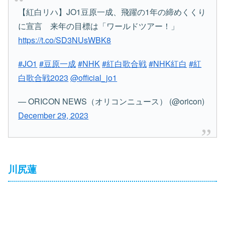
【紅白リハ】JO1豆原一成、飛躍の1年の締めくくり
に宣言 来年の目標は「ワールドツアー！」
https://t.co/SD3NUsWBK8
#JO1
#豆原一成
#NHK
#紅白歌合戦
#NHK紅白
#紅
白歌合戦2023
@official_jo1
— ORICON NEWS（オリコンニュース） (@oricon)
December 29, 2023
川尻蓮