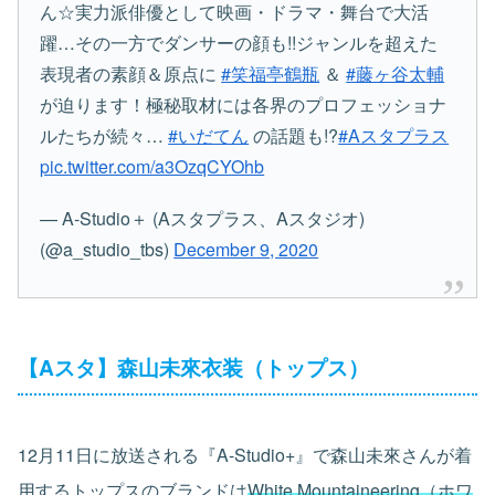
ん☆実力派俳優として映画・ドラマ・舞台で大活
躍…その一方でダンサーの顔も!!ジャンルを超えた
表現者の素顔＆原点に
#笑福亭鶴瓶
＆
#藤ヶ谷太輔
が迫ります！極秘取材には各界のプロフェッショナ
ルたちが続々…
#いだてん
の話題も!?
#Aスタプラス
pic.twitter.com/a3OzqCYOhb
— A-Studio＋ (Aスタプラス、Aスタジオ)
(@a_studio_tbs)
December 9, 2020
【Aスタ】森山未來衣装（トップス）
12月11日に放送される『A-Studio+』で森山未來さんが着
用するトップスのブランドは
White Mountaineering（ホワ