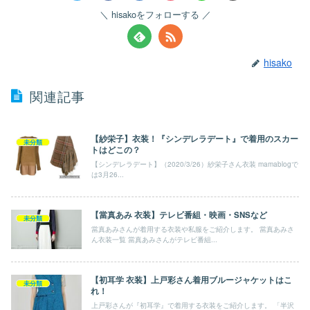
hisakoをフォローする
hisako
関連記事
【紗栄子】衣装！『シンデレラデート』で着用のスカー
未分類
トはどこの？
【シンデレラデート】（2020/3/26）紗栄子さん衣装 mamablogで
は3月26...
【當真あみ 衣装】テレビ番組・映画・SNSなど
未分類
當真あみさんが着用する衣装や私服をご紹介します。 當真あみさ
ん衣装一覧 當真あみさんがテレビ番組...
【初耳学 衣装】上戸彩さん着用ブルージャケットはこ
未分類
れ！
上戸彩さんが『初耳学』で着用する衣装をご紹介します。 「半沢