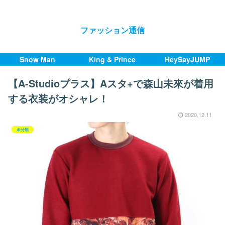
ファッション通信
Snow Man
King & Prince
HeySayJUMP
【A-Studioプラス】Aスタ+で森山未來が着用
する衣装がオシャレ！
2020.12.11
未分類