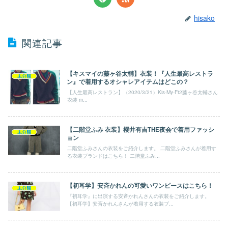
hisako
関連記事
【キスマイの藤ヶ谷太輔】衣装！『人生最高レストラ
未分類
ン』で着用するオシャレアイテムはどこの？
【人生最高レストラン】（2020/3/21）Kis-My-Ft2藤ヶ谷太輔さん
衣装 m...
【二階堂ふみ 衣装】櫻井有吉THE夜会で着用ファッシ
未分類
ョン
二階堂ふみさんの衣装をご紹介します。 二階堂ふみさんが着用す
る衣装ブランドはこちら！ 二階堂ふみ...
【初耳学】安斉かれんの可愛いワンピースはこちら！
未分類
『初耳学』に出演する安斉かれんさんの衣装をご紹介します。
【初耳学】安斉かれんさんが着用する衣装ブ...