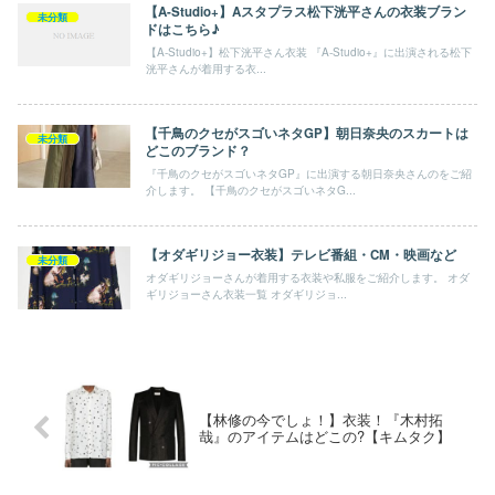
【A-Studio+】Aスタプラス松下洸平さんの衣装ブラン
未分類
ドはこちら♪
【A-Studio+】松下洸平さん衣装 『A-Studio+』に出演される松下
洸平さんが着用する衣...
【千鳥のクセがスゴいネタGP】朝日奈央のスカートは
未分類
どこのブランド？
『千鳥のクセがスゴいネタGP』に出演する朝日奈央さんのをご紹
介します。 【千鳥のクセがスゴいネタG...
【オダギリジョー衣装】テレビ番組・CM・映画など
未分類
オダギリジョーさんが着用する衣装や私服をご紹介します。 オダ
ギリジョーさん衣装一覧 オダギリジョ...
【林修の今でしょ！】衣装！『木村拓
哉』のアイテムはどこの?【キムタク】