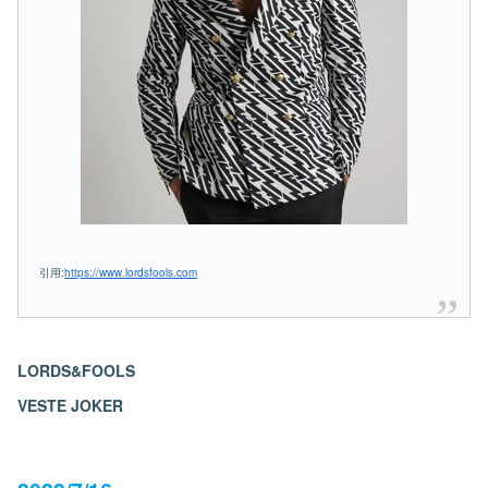
引用:
https://www.lordsfools.com
LORDS&FOOLS
VESTE JOKER