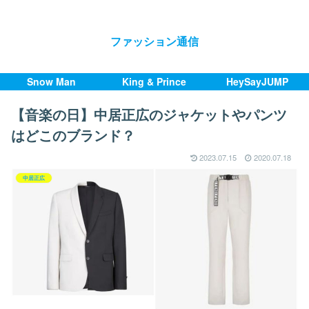
ファッション通信
Snow Man
King & Prince
HeySayJUMP
【音楽の日】中居正広のジャケットやパンツ
はどこのブランド？
2023.07.15
2020.07.18
中居正広