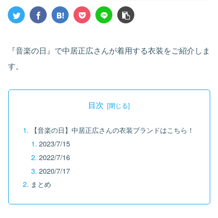
『音楽の日』で中居正広さんが着用する衣装をご紹介しま
す。
目次
【音楽の日】中居正広さんの衣装ブランドはこちら！
2023/7/15
2022/7/16
2020/7/17
まとめ