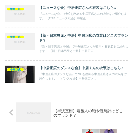
【ニュースな会】中居正広さんの衣装はこちら♫
中居正広
『ニュースな会』でMCを務める中居正広さんの衣装をご紹介しま
す。 【2/13 ニュースな会】中居正...
【新・日本男児と中居】中居正広の衣装はどこのブラン
中居正広
ド？
『新・日本男児と中居』で中居正広さんが着用する衣装をご紹介し
ます。 【新・日本男児と中居】中居正広...
【中居正広のダンスな会】中居くんの衣装はこちら♫
中居正広
『中居正広のダンスな会』でMCを務める中居正広さんの衣装をご
紹介します。 【ダンスな会】中居正広さ...
【半沢直樹】堺雅人の鞄や腕時計はどこ
のブランド？