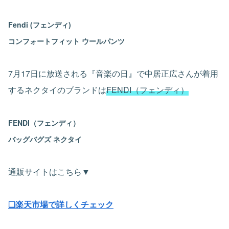
Fendi (フェンディ)
コンフォートフィット ウールパンツ
7月17日に放送される『音楽の日』で中居正広さんが着用
するネクタイのブランドは
FENDI（フェンディ）
FENDI（フェンディ）
バッグバグズ ネクタイ
通販サイトはこちら▼
❏楽天市場で詳しくチェック