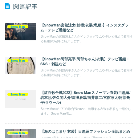
関連記事
【SnowMan宮舘涼太(舘様)衣装(私服)】インスタグラ
Snow Man
ム・テレビ番組など
Snow Manの宮舘涼太さんがインスタグラムやテレビ番組で着用す
る私服(衣装)をご紹介します。 ...
【SnowMan阿部亮平(阿部ちゃん)衣装】テレビ番組・
Snow Man
SNS・雑誌など
Snow Manの阿部亮平さんがインスタグラムやテレビ番組で着用す
る私服(衣装)をご紹介します。 ...
【紅白歌合戦2022】Snow Manスノーマン衣装(目黒蓮/
Snow Man
岩本照/佐久間大介/深澤辰哉/向井康二/宮舘涼太/阿部亮
平/ラウール)
Snow Manが「紅白歌合戦2022」着用する衣装や私服をご紹介し
ます。 Snow Man衣...
【海のはじまり 衣装】目黒蓮ファッション全話まとめ
Snow Man
2024年7月よりスタートするドラマ「海のはじまり」。 こちらの