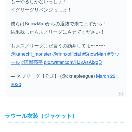
もーやるしかないっしょ！
イグリーグリベンジっしょ！
僕らはSnowManからの選抜で来てますから！
結果残したらスノリーグにさせてください！
もぉスノリーグまだ言うの勘弁してよ〜〜〜
@kanechi_monster
@rinnxofficial
#SnowMan
#ラウ
ール
#阿部亮平
pic.twitter.com/HJ2AsAI2gD
— ネプリーグ【公式】 (@cxnepleague)
March 22,
2020
ラウール衣装（ジャケット）