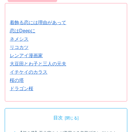
着飾る恋には理由があって
恋はDeepに
ネメシス
リコカツ
レンアイ漫画家
大豆田とわ子と三人の元夫
イチケイのカラス
桜の塔
ドラゴン桜
目次