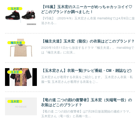
【VS嵐】玉木宏のスニーカーがめっちゃカッコイイ♡
玉木宏
どこのブランドか調べました！
【VS嵐】（2020/4/9）玉木宏さん衣装 mamablogでは4月9日に放
送される...
【極主夫道】玉木宏（龍役）の衣装はどこのブランド？
極主夫道
2020年10月11日から放送するドラマ『極主夫道』。 manablogで
は『極主夫道』に出演...
【玉木宏さん】衣装一覧(テレビ番組・CM・雑誌など)
玉木宏
玉木宏さんが着用する衣装をご紹介します。 玉木宏さん衣装・私
服一覧 玉木宏さんが着用する衣装をご...
【竜の道 二つの顔の復讐者】玉木宏（矢端竜一役）の
玉木宏
衣装はどこのブランド？
【竜の道 二つの顔の復讐者】は7月28日放送開始の連続ドラマ。
玉木宏さん（竜一役）と高橋一生...