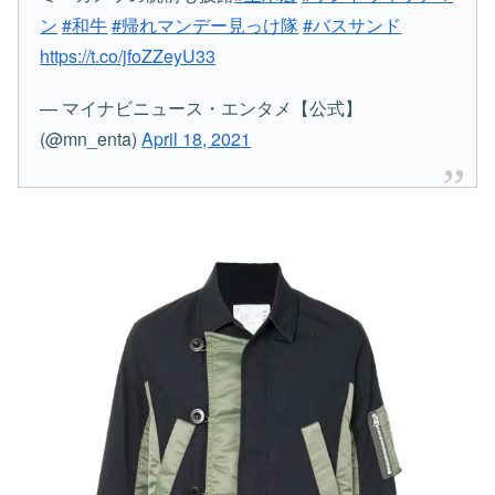
ン
#和牛
#帰れマンデー見っけ隊
#バスサンド
https://t.co/jfoZZeyU33
— マイナビニュース・エンタメ【公式】
(@mn_enta)
April 18, 2021