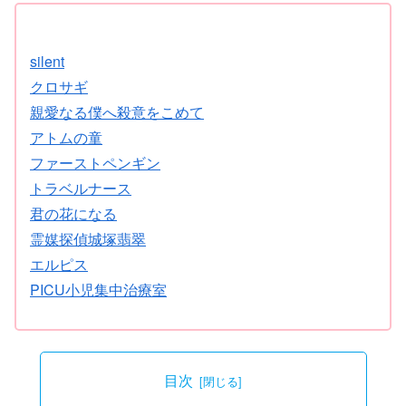
silent
クロサギ
親愛なる僕へ殺意をこめて
アトムの童
ファーストペンギン
トラベルナース
君の花になる
霊媒探偵城塚翡翠
エルピス
PICU小児集中治療室
目次