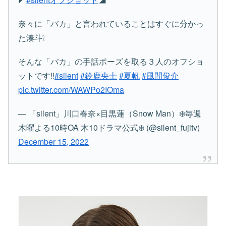
奈々に「バカ」と言われていることはすぐに分かっ
た湊斗❕
そんな「バカ」の手話ポーズを取る３人のオフショ
ットです!!
#silent
#鈴鹿央士
#夏帆
#風間俊介
pic.twitter.com/WAWPo2IOma
— 「silent」川口春奈×目黒蓮（Snow Man）❄️毎週
木曜よる10時OA 木10ドラマ公式❄️ (@silent_fujitv)
December 15, 2022