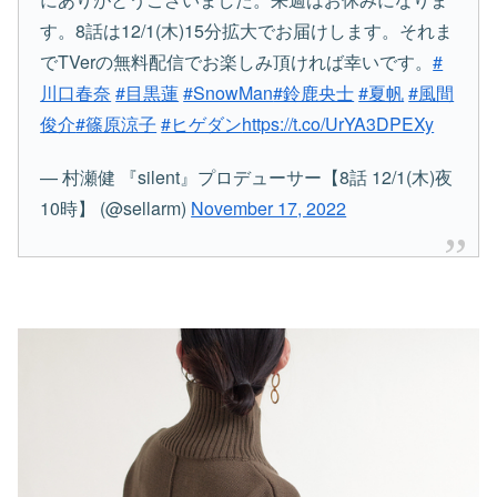
す。8話は12/1(木)15分拡大でお届けします。それま
でTVerの無料配信でお楽しみ頂ければ幸いです。
#
川口春奈
#目黒蓮
#SnowMan
#鈴鹿央士
#夏帆
#風間
俊介
#篠原涼子
#ヒゲダン
https://t.co/UrYA3DPEXy
— 村瀬健 『silent』プロデューサー【8話 12/1(木)夜
10時】 (@sellarm)
November 17, 2022