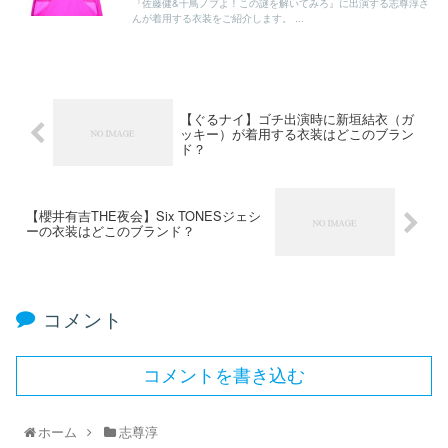
『佐藤健&千鳥ノブよ！この謎を解いてみろ』に出演する志尊淳さ
んが着用する衣装をご紹介します。 ...
【ぐるナイ】ゴチ出演時に新垣結衣（ガ
ッキー）が着用する衣装はどこのブラン
ド？
【櫻井有吉THE夜会】Six TONESジェシ
ーの衣装はどこのブランド？
コメント
コメントを書き込む
ホーム
志尊淳