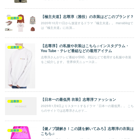
【極主夫道】志尊淳（雅役）の衣装はどこのブランド？
志尊淳
2020年10月11日から放送するドラマ『極主夫道』。 manablogで
は『極主夫道』に出演...
【志尊淳】の私服や衣装はこちら♫インスタグラム・
志尊淳
You Tube・テレビ番組などの着用アイテム
志尊淳さんがテレビ番組やSNS、雑誌などで着用する私服や衣装
をご紹介します。 世界仰天ニュース(2...
【日本一の最低男 衣装】志尊淳ファッション
志尊淳
2025年1月9日よりスタートするドラマ「日本一の最低男」。 こち
らのサイトでは志尊淳さんがド...
【健ノブ謎解き！この謎を解いてみろ】志尊淳の衣装は
志尊淳
こちら♫