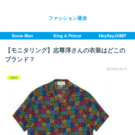
ファッション通信
Snow Man
King & Prince
HeySayJUMP
【モニタリング】志尊淳さんの衣装はどこの
ブランド？
2020.09.10
志尊淳