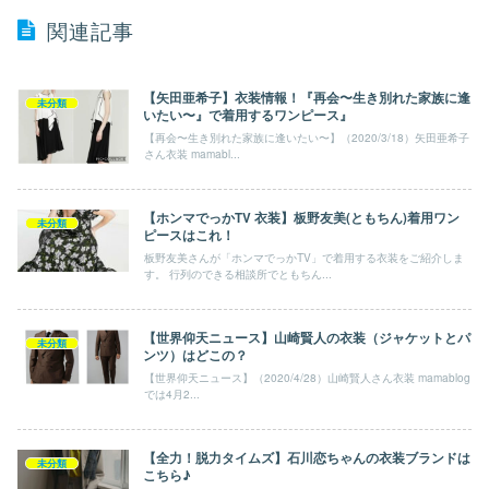
関連記事
【矢田亜希子】衣装情報！『再会〜生き別れた家族に逢
未分類
いたい〜』で着用するワンピース』
【再会〜生き別れた家族に逢いたい〜】（2020/3/18）矢田亜希子
さん衣装 mamabl...
【ホンマでっかTV 衣装】板野友美(ともちん)着用ワン
未分類
ピースはこれ！
板野友美さんが「ホンマでっかTV」で着用する衣装をご紹介しま
す。 行列のできる相談所でともちん...
【世界仰天ニュース】山崎賢人の衣装（ジャケットとパ
未分類
ンツ）はどこの？
【世界仰天ニュース】（2020/4/28）山崎賢人さん衣装 mamablog
では4月2...
【全力！脱力タイムズ】石川恋ちゃんの衣装ブランドは
未分類
こちら♪