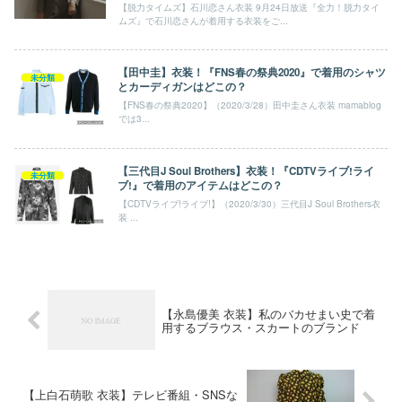
【脱力タイムズ】石川恋さん衣装 9月24日放送『全力！脱力タイ
ムズ』で石川恋さんが着用する衣装をご...
【田中圭】衣装！『FNS春の祭典2020』で着用のシャツ
未分類
とカーディガンはどこの？
【FNS春の祭典2020】（2020/3/28）田中圭さん衣装 mamablog
では3...
【三代目J Soul Brothers】衣装！『CDTVライブ!ライ
未分類
ブ!』で着用のアイテムはどこの？
【CDTVライブ!ライブ!】（2020/3/30）三代目J Soul Brothers衣
装 ...
【永島優美 衣装】私のバカせまい史で着
用するブラウス・スカートのブランド
【上白石萌歌 衣装】テレビ番組・SNSな