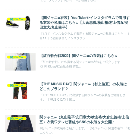
【関ジャニ∞衣装】You Tubeやインスタグラムで着用す
関ジャニ∞
る衣装や私服はこちら♫【大倉忠義/横山裕/村上信五/安
田章大/丸山隆平】
【1/11】インスタグラムで着用する関ジャニ∞の私服はこちら！ 1
月11日に公開されたインスタグラ...
【紅白歌合戦2022】関ジャニ∞の衣装はこちら♫
関ジャニ∞
『紅白歌合戦』に出演する関ジャニ∞の衣装をご紹介します。
KinKi Kidsが紅白歌合戦で着...
【THE MUSIC DAY】関ジャニ∞（村上信五）の衣装は
関ジャニ∞
どこのブランド？
『THE MUSIC DAY』に出演する関ジャニ∞の衣装をご紹介しま
す。 【MUSIC DAY】関...
関ジャニ∞（丸山隆平/安田章大/横山裕/大倉忠義/村上信
関ジャニ∞
五）衣装♡テレビ番組やSNSの衣装を大公開♫
関ジャニ∞の衣装をご紹介します。 【関ジャニ∞】関連衣装💘 『モ
ニタリン...