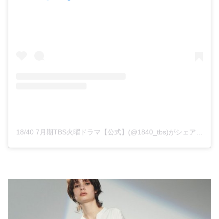
18/40 7月期TBS火曜ドラマ【公式】(@1840_tbs)がシェアした投稿