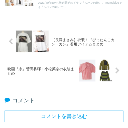
2020/10/15から放送開始のドラマ『ルパンの娘』。 mamablogで
は『ルパンの娘』で...
【長澤まさみ】衣装！『ぴったんこカ
ン・カン』着用アイテムまとめ
映画『糸』菅田将暉・小松菜奈の衣装ま
とめ
コメント
コメントを書き込む