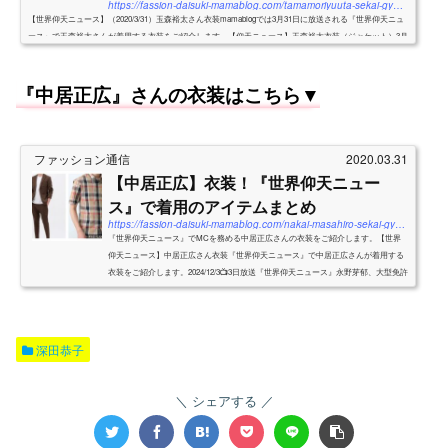
https://fassion-daisuki-mamablog.com/tamamoriyuuta-sekai-gyouten-news/
【世界仰天ニュース】（2020/3/31）玉森裕太さん衣装mamablogでは3月31日に放送される『世界仰天ニュ
ース』で玉森裕太さんが着用する衣装をご紹介します。【仰天ニュース】玉森裕太衣装（ジャケット）3月
31日に放送される『世界仰天ニュース』で玉森裕太さんが着用す...
『中居正広』さんの衣装はこちら▼
ファッション通信
2020.03.31
【中居正広】衣装！『世界仰天ニュー
ス』で着用のアイテムまとめ
https://fassion-daisuki-mamablog.com/nakai-masahiro-sekai-gyouten-news/
『世界仰天ニュース』でMCを務める中居正広さんの衣装をご紹介します。【世界
仰天ニュース】中居正広さん衣装『世界仰天ニュース』で中居正広さんが着用する
衣装をご紹介します。2024/12/3📺3日放送『世界仰天ニュース』永野芽郁、大型免許
取得を報告❗...
深田恭子
シェアする