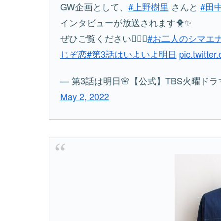
GW企画として、
#上野樹里
さんと
#田
インタビューが放送されます🐥✨
ぜひご覧ください💁🏻‍♀️
#お二人のシマエ
じぞ恋
#第3話はいよいよ明日
pic.twitte
— 第3話は明日🌸【公式】TBS火曜ドラマ「
May 2, 2022