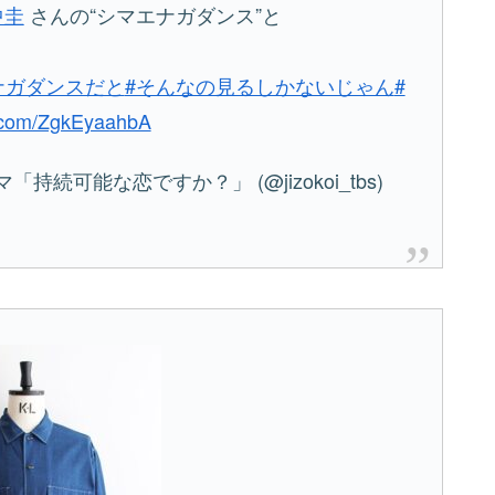
中圭
さんの“シマエナガダンス”と
ナガダンスだと
#そんなの見るしかないじゃん
#
r.com/ZgkEyaahbA
持続可能な恋ですか？」 (@jizokoi_tbs)