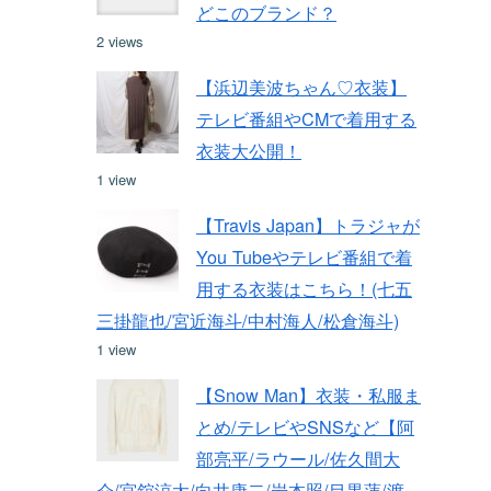
どこのブランド？
2 views
【浜辺美波ちゃん♡衣装】
テレビ番組やCMで着用する
衣装大公開！
1 view
【Travis Japan】トラジャが
You Tubeやテレビ番組で着
用する衣装はこちら！(七五
三掛龍也/宮近海斗/中村海人/松倉海斗)
1 view
【Snow Man】衣装・私服ま
とめ/テレビやSNSなど【阿
部亮平/ラウール/佐久間大
介/宮舘涼太/向井康二/岩本照/目黒蓮/渡