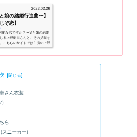
2022.02.26
と娘の結婚行進曲〜】
じぞ恋】
/
続可能な恋ですか？〜父と娘の結婚
じる上野樹里さんと、その父親を
。こちらのサイトでは主演の上野
マ『...
次
圭さん衣装
)
ちら
(スニーカー)