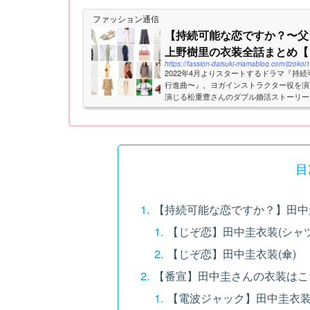
ファッション通信
【持続可能な恋ですか？〜父
上野樹里の衣装全話まとめ【
https://fassion-daisuki-mamablog.com/jizokoi1
2022年4月よりスタートするドラマ『持
行進曲〜』。ヨガインストラクター役を演
演じる松重豊さんのダブル婚活ストーリー
樹里さん、田中圭さん、磯村勇斗さんがドラ
目
【持続可能な恋ですか？】田中
【じぞ恋】田中圭衣装(シャツ
【じぞ恋】田中圭衣装(傘)
【番宣】田中圭さんの衣装はこ
【電波ジャック】田中圭衣装