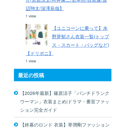
辺翔太/深澤辰哉】
1 view
【ユニコーンに乗って】永
野芽郁さん衣装一覧(トップ
ス・スカート・バッグなど)
【ドリポニ】
1 view
最近の投稿
【2026年最新】篠原涼子「パンチドランク
ウーマン」衣装まとめ|ドラマ・番宣ファッ
ション完全ガイド
【終幕のロンド 衣装】草彅剛ファッション