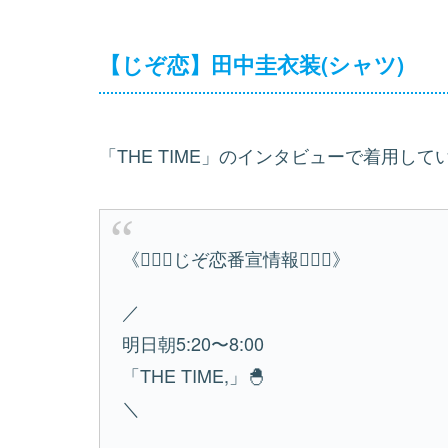
【じぞ恋】田中圭衣装(シャツ)
「THE TIME」のインタビューで着用し
《🧘🏻‍♀️じぞ恋番宣情報🧘🏻‍♀️》
／
明日朝5:20〜8:00
「THE TIME,」🐣
＼