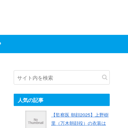
P
人気の記事
【監察医 朝顔2025】上野樹
里（万木朝顔役）の衣装は