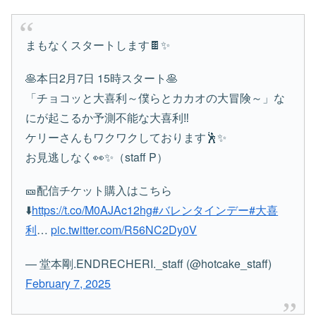
まもなくスタートします🍫✨
🥞本日2月7日 15時スタート🥞
「チョコッと大喜利～僕らとカカオの大冒険～」な
にが起こるか予測不能な大喜利‼︎
ケリーさんもワクワクしております🕺✨
お見逃しなく👀✨（staff P）
🎫配信チケット購入はこちら
⬇️
https://t.co/M0AJAc12hg
#バレンタインデー
#大喜
利
…
pic.twitter.com/R56NC2Dy0V
— 堂本剛.ENDRECHERI._staff (@hotcake_staff)
February 7, 2025