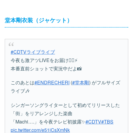
堂本剛衣装（ジャケット）
#CDTVライブライブ
今夜も激アツLIVEをお届け❤️‍🔥⚡️
本番直前ショットで実況中だよ📸
このあとは
#ENDRECHERI
(
#堂本剛
) がフルサイズ
ライブ🎶
シンガーソングライターとして初めてリリースした
「街」をリアレンジした楽曲
「Machi….」を今夜テレビ初披露✨
#CDTV
#TBS
pic.twitter.com/e51jCsXmNk