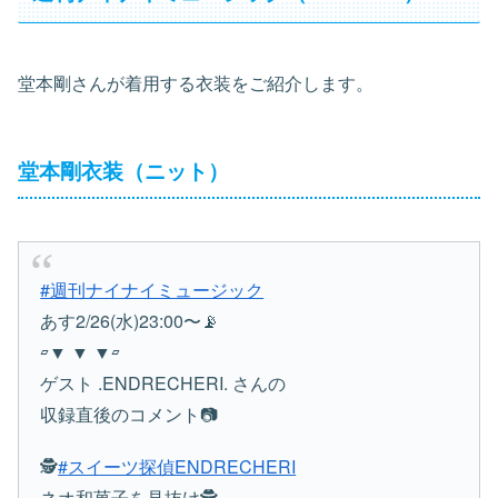
堂本剛さんが着用する衣装をご紹介します。
堂本剛衣装（ニット）
#週刊ナイナイミュージック
あす2/26(水)23:00〜📡
▱▼ ▼ ▼▱
ゲスト .ENDRECHERI. さんの
収録直後のコメント📷
🕵️
#スイーツ探偵ENDRECHERI
ネオ和菓子を見抜け🕵️