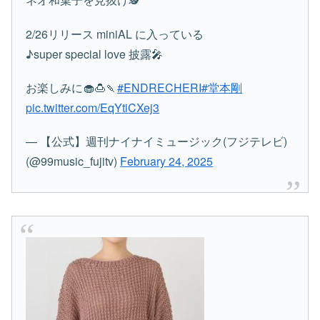
2/26リリース miniAL に入っている
♪super special love 披露🎤
お楽しみに🧁🍮🍡
#ENDRECHERI
#堂本剛
pic.twitter.com/EqYtiCXej3
— 【公式】週刊ナイナイミュージック(フジテレビ)
(@99music_fujitv)
February 24, 2025