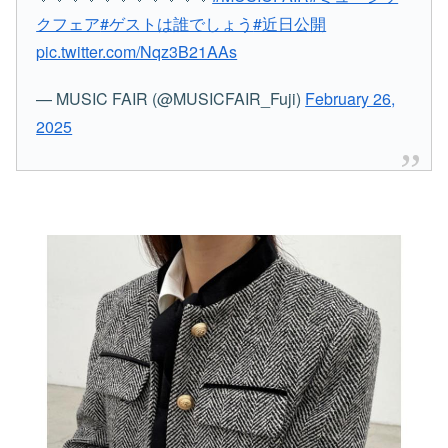
クフェア
#ゲストは誰でしょう
#近日公開
pic.twitter.com/Nqz3B21AAs
— MUSIC FAIR (@MUSICFAIR_Fuji)
February 26,
2025