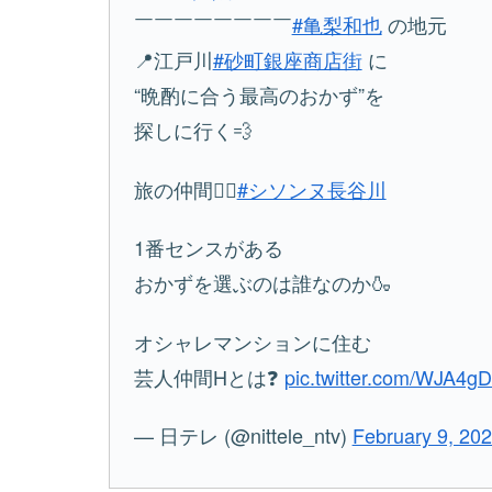
￣￣￣￣￣￣￣￣
#亀梨和也
の地元
📍江戸川
#砂町銀座商店街
に
“晩酌に合う最高のおかず”を
探しに行く💨
旅の仲間👇🏼
#シソンヌ長谷川
1番センスがある
おかずを選ぶのは誰なのか🍶
オシャレマンションに住む
芸人仲間Hとは❓
pic.twitter.com/WJA4
— 日テレ (@nittele_ntv)
February 9, 20