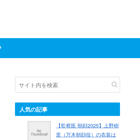
P
人気の記事
【監察医 朝顔2025】上野樹
里（万木朝顔役）の衣装は