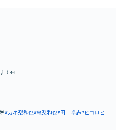
す！🍛

#カネ梨和也
#亀梨和也
#田中卓志
#ヒコロヒ