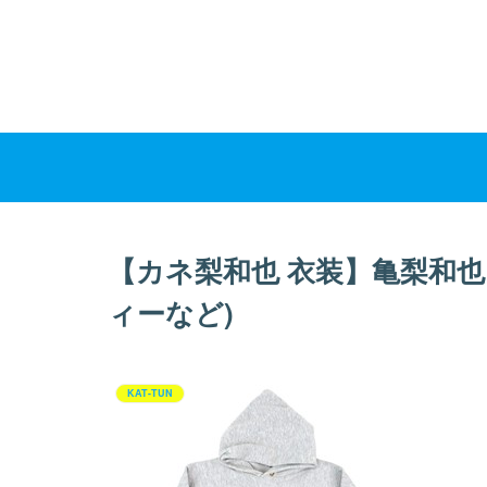
【カネ梨和也 衣装】亀梨和
ィーなど)
KAT-TUN