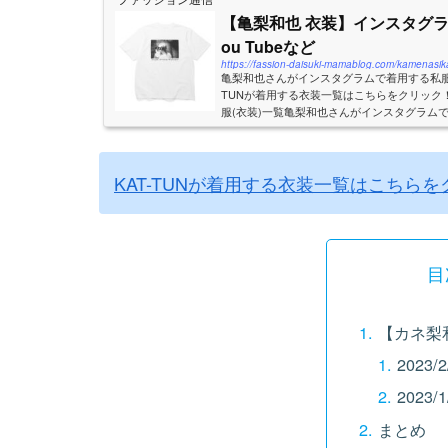
【亀梨和也 衣装】インスタグ
ou Tubeなど
https://fassion-daisuki-mamablog.com/kamenasik
亀梨和也さんがインスタグラムで着用する私服(
TUNが着用する衣装一覧はこちらをクリック
服(衣装)一覧亀梨和也さんがインスタグラムで
します。ドアドアクエスト（2025/6/28）知識の
KAT-TUNが着用する衣装一覧はこちら
目
【カネ梨
2023/2
2023/1
まとめ