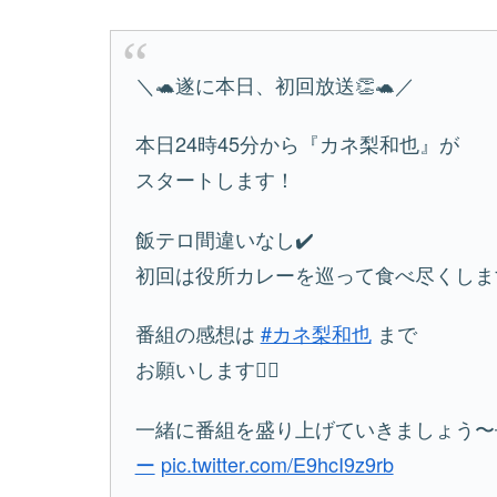
＼🐢遂に本日、初回放送👏🐢／
本日24時45分から『カネ梨和也』が
スタートします！
飯テロ間違いなし✔️
初回は役所カレーを巡って食べ尽くしま
番組の感想は
#カネ梨和也
まで
お願いします🙇‍♂️
一緒に番組を盛り上げていきましょう〜
ー
pic.twitter.com/E9hcI9z9rb