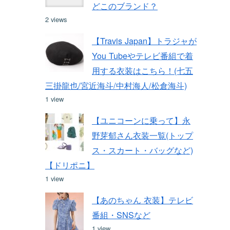
どこのブランド？
2 views
【Travis Japan】トラジャが
You Tubeやテレビ番組で着
用する衣装はこちら！(七五
三掛龍也/宮近海斗/中村海人/松倉海斗)
1 view
【ユニコーンに乗って】永
野芽郁さん衣装一覧(トップ
ス・スカート・バッグなど)
【ドリポニ】
1 view
【あのちゃん 衣装】テレビ
番組・SNSなど
1 view