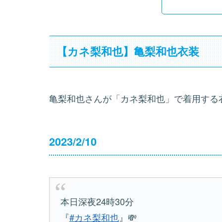
【カネ梨和也】亀梨和也衣装
亀梨和也さんが「カネ梨和也」で着用する
2023/2/10
本日深夜24時30分
『
#カネ梨和也
』💸