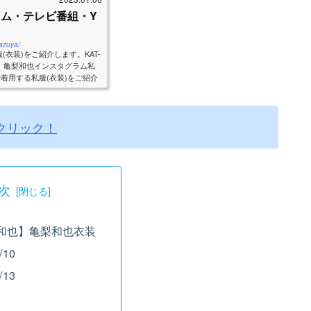
ラム・テレビ番組・Y
azuya/
衣装)をご紹介します。KAT-
！亀梨和也インスタグラム私
着用する私服(衣装)をご紹介
扉...
をクリック！
次
和也】亀梨和也衣装
/10
/13