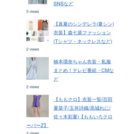
SNSなど
5 views
【真夏のシンデレラ(夏シン)
衣装】森七菜ファッション
(Tシャツ・ネックレスなど)
2 views
橋本環奈ちゃん衣装・私服
まとめ！テレビ番組・CMな
ど
2 views
【ももクロ】衣装一覧(百田
夏菜子/玉井詩織/高城れに/
佐々木彩夏)【ももいろクロ
ーバーZ】
2 views