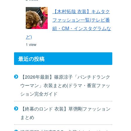
【木村拓哉 衣装】キムタク
ファッション一覧(テレビ番
組・CM・インスタグラムな
ど)
1 view
最近の投稿
【2026年最新】篠原涼子「パンチドランク
ウーマン」衣装まとめ|ドラマ・番宣ファッ
ション完全ガイド
【終幕のロンド 衣装】草彅剛ファッション
まとめ