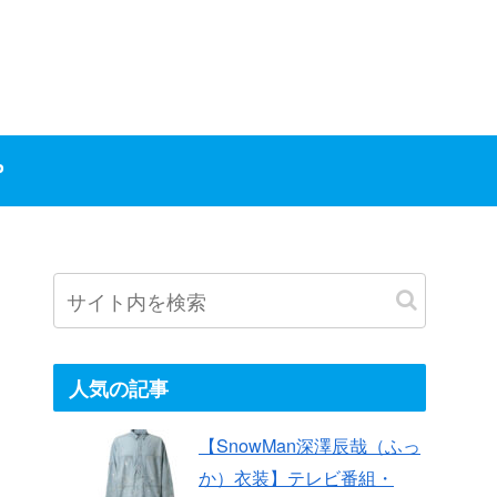
P
人気の記事
【SnowMan深澤辰哉（ふっ
か）衣装】テレビ番組・