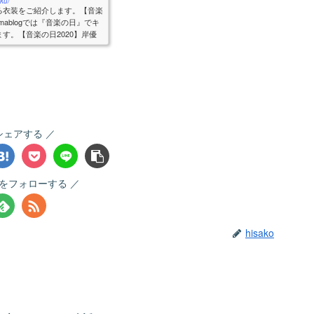
ku/
る衣装をご紹介します。【音楽
ablogでは『音楽の日』でキ
す。【音楽の日2020】岸優
に放...
シェアする
koをフォローする
hisako