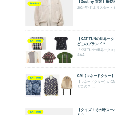
【Destiny 衣装】
Destiny
2024年4月よりスタート
【KAT-TUNの世界一
KAT-TUN
どこのブランド？
『KAT-TUNの世界一タ
&#x2...
CM【マネードクター】
KAT-TUN
【マネードクター】のCM
どこの？ ...
【クイズ！その時スー
KAT-TUN
ド？