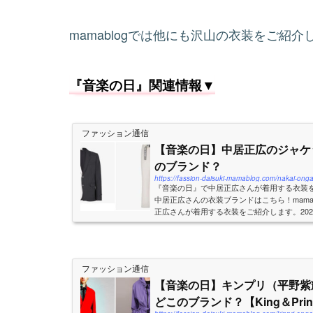
mamablogでは他にも沢山の衣装をご紹
『音楽の日』関連情報▼
ファッション通信
【音楽の日】中居正広のジャケ
のブランド？
https://fassion-daisuki-mamablog.com/nakai-ong
『音楽の日』で中居正広さんが着用する衣装
中居正広さんの衣装ブランドはこちら！mama
正広さんが着用する衣装をご紹介します。2023/7/15引用
ols.comLORDS&FOOLSVESTE JOKER2022/7/
ファッション通信
【音楽の日】キンプリ（平野紫
どこのブランド？【King＆Prin