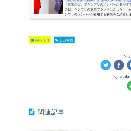
https://fassion-daisuki-mamablog.com/kinpri-onga
『音楽の日』でキンプリのメンバーが着用す
の日】キンプリの衣装ブランドはこちら！mam
ンプリのメンバーが着用する衣装をご紹介しま
太衣装（パープルのジャケット）2020年7月18日
KAT-TUN
上田竜也
hisa
関連記事