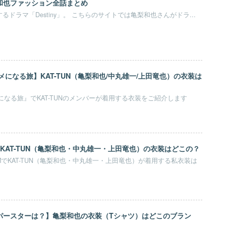
亀梨和也ファッション全話まとめ
するドラマ「Destiny」。 こちらのサイトでは亀梨和也さんがドラ...
タメになる旅】KAT-TUN（亀梨和也/中丸雄一/上田竜也）の衣装は
メになる旅』でKAT-TUNのメンバーが着用する衣装をご紹介します
KAT-TUN（亀梨和也・中丸雄一・上田竜也）の衣装はどこの？
でKAT-TUN（亀梨和也・中丸雄一・上田竜也）が着用する私衣装は
パースターは？】亀梨和也の衣装（Tシャツ）はどこのブラン