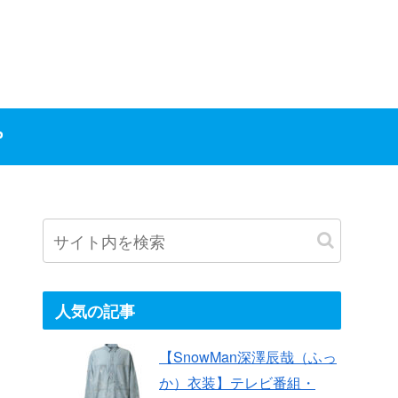
P
人気の記事
【SnowMan深澤辰哉（ふっ
か）衣装】テレビ番組・