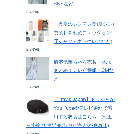
SNSなど
5 views
【真夏のシンデレラ(夏シン)
衣装】森七菜ファッション
(Tシャツ・ネックレスなど)
2 views
橋本環奈ちゃん衣装・私服
まとめ！テレビ番組・CMな
ど
2 views
【Travis Japan】トラジャが
You Tubeやテレビ番組で着
用する衣装はこちら！(七五
三掛龍也/宮近海斗/中村海人/松倉海斗)
2 views