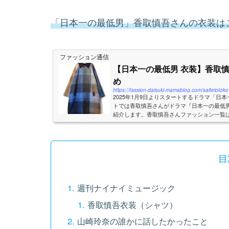
「日本一の最低男」香取慎吾さんの衣装は
ファッション通信
【日本一の最低男 衣装】香取
め
https://fassion-daisuki-mamablog.com/saiteiotoko
2025年1月9日よりスタートするドラマ「日
トでは香取慎吾さんがドラマ『日本一の最低
紹介します。香取慎吾さんファッション一覧
8話【日本一の最低男】香取慎吾衣装香取慎吾さ
目
週刊ナイナイミュージック
香取慎吾衣装（シャツ）
山崎玲奈の誰かに話したかったこと