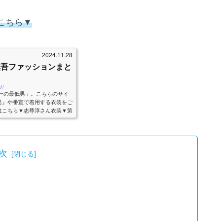
こちら▼
2024.11.28
慎吾ファッションまと
1/
本一の最低男」。こちらのサイ
男』や番宣で着用する衣装をご
はこちら▼志尊淳さん衣装▼第
んが...
次