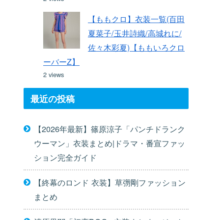
【ももクロ】衣装一覧(百田
夏菜子/玉井詩織/高城れに/
佐々木彩夏)【ももいろクロ
ーバーZ】
2 views
最近の投稿
【2026年最新】篠原涼子「パンチドランク
ウーマン」衣装まとめ|ドラマ・番宣ファッ
ション完全ガイド
【終幕のロンド 衣装】草彅剛ファッション
まとめ