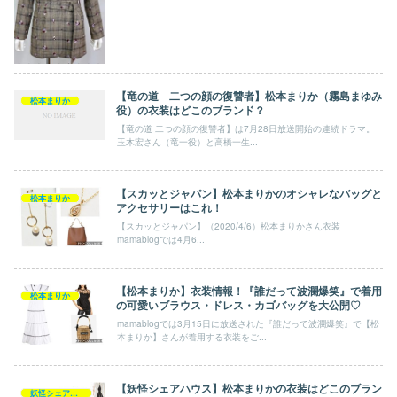
【竜の道 二つの顔の復讐者】松本まりか（霧島まゆみ
松本まりか
役）の衣装はどこのブランド？
【竜の道 二つの顔の復讐者】は7月28日放送開始の連続ドラマ。
玉木宏さん（竜一役）と高橋一生...
【スカッとジャパン】松本まりかのオシャレなバッグと
松本まりか
アクセサリーはこれ！
【スカッとジャパン】（2020/4/6）松本まりかさん衣装
mamablogでは4月6...
【松本まりか】衣装情報！『誰だって波瀾爆笑』で着用
松本まりか
の可愛いブラウス・ドレス・カゴバッグを大公開♡
mamablogでは3月15日に放送された『誰だって波瀾爆笑』で【松
本まりか】さんが着用する衣装をご...
【妖怪シェアハウス】松本まりかの衣装はどこのブラン
妖怪シェアハウス