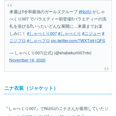
来週は‼︎令和最強のガールズグループ
#NiziU
がしゃ
べくり007 でバラエティー初登場‼️バラエティーの洗
礼を浴びる⁉︎いったいどんな展開に…来週までお楽
しみに！
#しゃべくり007
#しゃべくり
#ニジュー
#
ニジプロ
#しゃべプロ
pic.twitter.com/7WXTq91QFS
— しゃべくり007(公式) (@shabekuri007ntv)
November 16, 2020
ニナ衣装（ジャケット）
『しゃべくり007』でNiziUのニナさんが着用していたジ