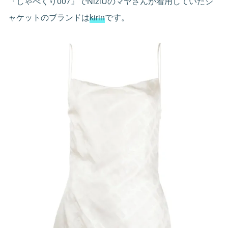
『しゃべくり007』でNiziUのマヤさんが着用していたジ
ャケットのブランドは
kirin
です。