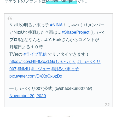
ャケットのブランドは
Maison Margiela
です。
NiziUの明るい末っ子
#NINA
！しゃべくりメンバー
とNiziUで挑戦した企画は…
#ShabeProject
(しゃべ
プロ!)なななんと…J.Y. Parkさんからコメントが！
月曜日よる１０時
TVerの
#ライブ配信
でリアタイできます！
https://t.co/sHfF8ZpZLG
#しゃべくり
#しゃべくり
007
#NiziU
#ニジュー
#明るい末っ子
pic.twitter.com/D4XgQx6zDx
— しゃべくり007(公式) (@shabekuri007ntv)
November 20, 2020