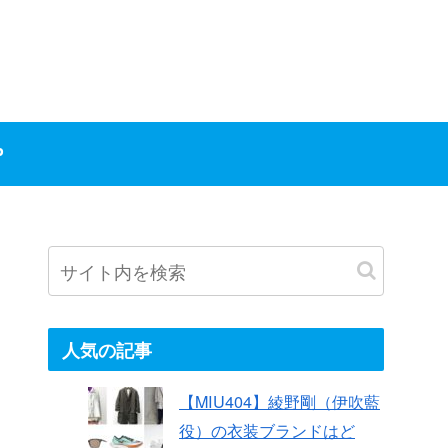
P
人気の記事
【MIU404】綾野剛（伊吹藍
役）の衣装ブランドはど