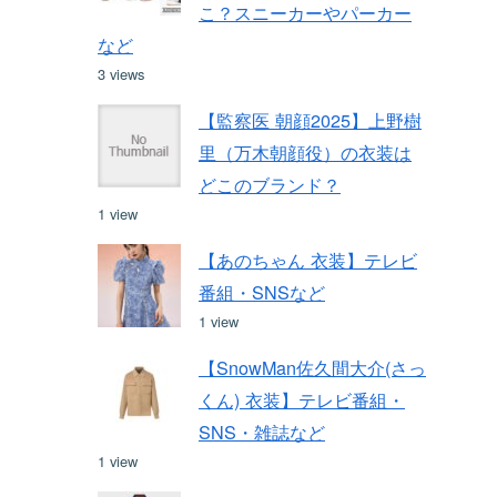
こ？スニーカーやパーカー
など
3 views
【監察医 朝顔2025】上野樹
里（万木朝顔役）の衣装は
どこのブランド？
1 view
【あのちゃん 衣装】テレビ
番組・SNSなど
1 view
【SnowMan佐久間大介(さっ
くん) 衣装】テレビ番組・
SNS・雑誌など
1 view