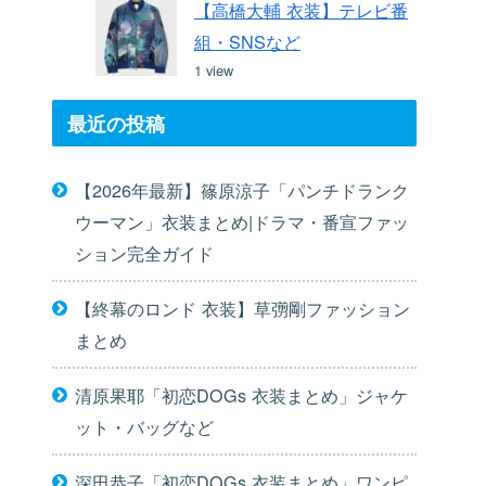
【高橋大輔 衣装】テレビ番
組・SNSなど
1 view
最近の投稿
【2026年最新】篠原涼子「パンチドランク
ウーマン」衣装まとめ|ドラマ・番宣ファッ
ション完全ガイド
【終幕のロンド 衣装】草彅剛ファッション
まとめ
清原果耶「初恋DOGs 衣装まとめ」ジャケ
ット・バッグなど
深田恭子「初恋DOGs 衣装まとめ」ワンピ