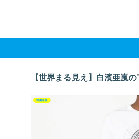
【世界まる見え】白濱亜嵐の
白濱亜嵐