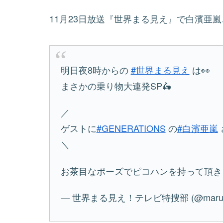
11月23日放送『世界まる見え』で白濱亜
明日夜8時からの
#世界まる見え
は👀
まさかの乗り物大連発SP🛵
／
ゲストに
#GENERATIONS
の
#白濱亜嵐
＼
お茶目なポーズでピコハンを持って頂き
— 世界まる見え！テレビ特捜部 (@marumi