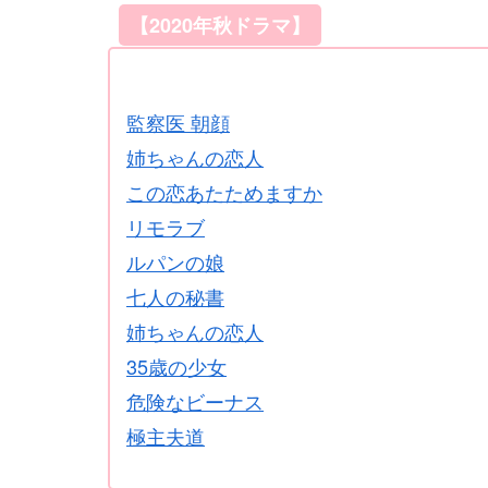
【2020年秋ドラマ】
監察医 朝顔
姉ちゃんの恋人
この恋あたためますか
リモラブ
ルパンの娘
七人の秘書
姉ちゃんの恋人
35歳の少女
危険なビーナス
極主夫道