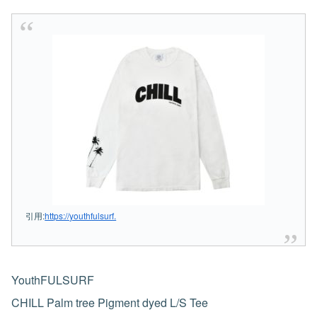
引用:
https://youthfulsurf.
YouthFULSURF
CHILL Palm tree Pigment dyed L/S Tee