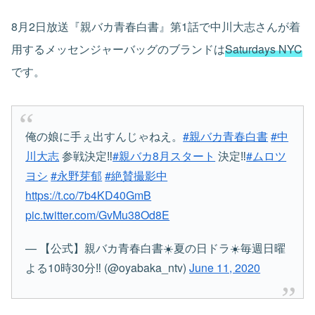
8月2日放送『親バカ青春白書』第1話で中川大志さんが着
用するメッセンジャーバッグのブランドは
Saturdays NYC
です。
俺の娘に手ぇ出すんじゃねえ。
#親バカ青春白書
#中
川大志
参戦決定‼️
#親バカ8月スタート
決定‼️
#ムロツ
ヨシ
#永野芽郁
#絶賛撮影中
https://t.co/7b4KD40GmB
pic.twitter.com/GvMu38Od8E
— 【公式】親バカ青春白書☀️夏の日ドラ☀️毎週日曜
よる10時30分‼️ (@oyabaka_ntv)
June 11, 2020