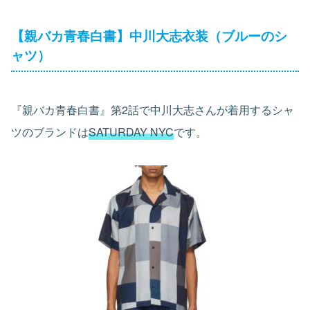
【親バカ青春白書】中川大志衣装（ブルーのシ
ャツ）
『親バカ青春白書』第2話で中川大志さんが着用するシャ
ツのブランドは
SATURDAY NYC
です。