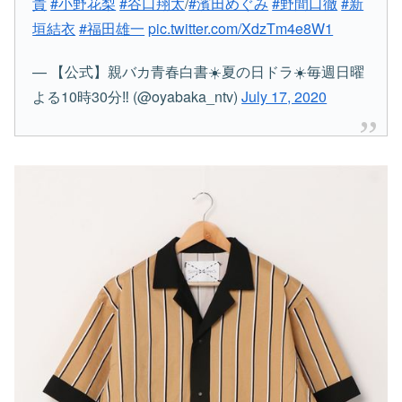
貴
#小野花梨
#谷口翔太
/
#濱田めぐみ
#野間口徹
#新
垣結衣
#福田雄一
pic.twitter.com/XdzTm4e8W1
— 【公式】親バカ青春白書☀️夏の日ドラ☀️毎週日曜
よる10時30分‼️ (@oyabaka_ntv)
July 17, 2020