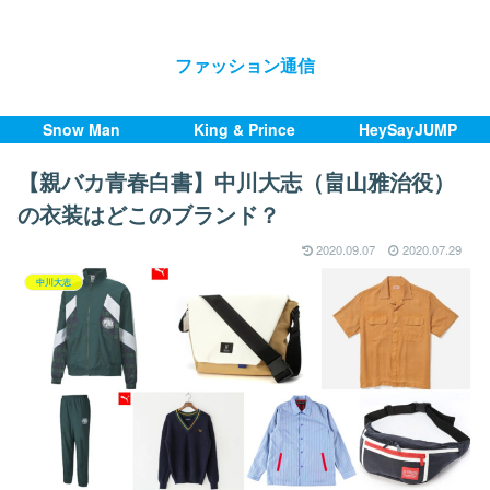
ファッション通信
Snow Man
King & Prince
HeySayJUMP
【親バカ青春白書】中川大志（畠山雅治役）
の衣装はどこのブランド？
2020.09.07
2020.07.29
中川大志