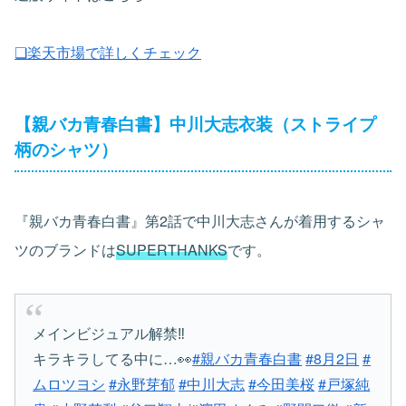
❏楽天市場で詳しくチェック
【親バカ青春白書】中川大志衣装（ストライプ
柄のシャツ）
『親バカ青春白書』第2話で中川大志さんが着用するシャ
ツのブランドは
SUPERTHANKS
です。
メインビジュアル解禁‼️
キラキラしてる中に…👀
#親バカ青春白書
#8月2日
#
ムロツヨシ
#永野芽郁
#中川大志
#今田美桜
#戸塚純