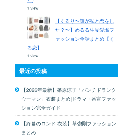
1 view
【くるり〜誰が私と恋をし
た？〜】めるる生見愛瑠フ
ァッション全話まとめ【く
る恋】
1 view
最近の投稿
【2026年最新】篠原涼子「パンチドランク
ウーマン」衣装まとめ|ドラマ・番宣ファッ
ション完全ガイド
【終幕のロンド 衣装】草彅剛ファッション
まとめ