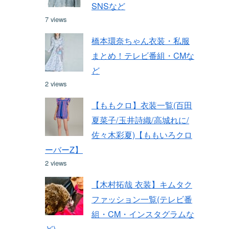
SNSなど
7 views
橋本環奈ちゃん衣装・私服
まとめ！テレビ番組・CMな
ど
2 views
【ももクロ】衣装一覧(百田
夏菜子/玉井詩織/高城れに/
佐々木彩夏)【ももいろクロ
ーバーZ】
2 views
【木村拓哉 衣装】キムタク
ファッション一覧(テレビ番
組・CM・インスタグラムな
ど)