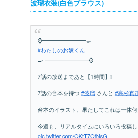
波瑠衣装(白色ブラウス)
⌚━━━━━━━━🍳
#わたしのお嫁くん
🍳 ━━━━━━━━⌚
7話の放送まであと【1時間】❕
7話の台本を持つ
#波瑠
さんと
#高杉真
台本のイラスト、果たしてこれは一体何
今週も、リアルタイムにいろいろ投稿しま
pic.twitter.com/QKtT7QtNsG