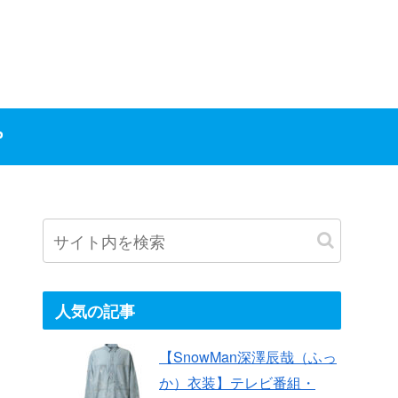
P
人気の記事
【SnowMan深澤辰哉（ふっ
か）衣装】テレビ番組・