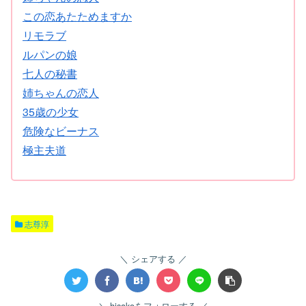
この恋あたためますか
リモラブ
ルパンの娘
七人の秘書
姉ちゃんの恋人
35歳の少女
危険なビーナス
極主夫道
志尊淳
シェアする
hisakoをフォローする