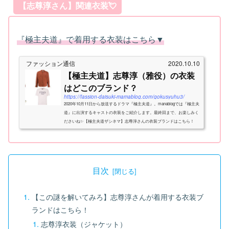
【志尊淳さん】関連衣装💘
『極主夫道』で着用する衣装はこちら▼
ファッション通信
2020.10.10
【極主夫道】志尊淳（雅役）の衣装
はどこのブランド？
https://fassion-daisuki-mamablog.com/gokusyuhu3/
2020年10月11日から放送するドラマ『極主夫道』。manablogでは『極主夫
道』に出演するキャストの衣装をご紹介します。最終回まで、お楽しみく
ださいね✨【極主夫道ザシネマ】志尊淳さんの衣装ブランドはこちら！
『極主夫道ザシネマ』で志尊淳さんが着用する衣...
目次
【この謎を解いてみろ】志尊淳さんが着用する衣装ブ
ランドはこちら！
志尊淳衣装（ジャケット）