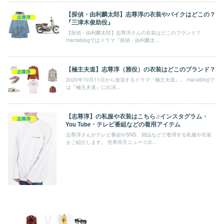
【探偵・由利麟太郎】志尊淳の衣装やバイクはどこの？
志尊淳
『三津木俊助役』
【探偵・由利麟太郎】志尊淳さんの衣装はどこのブランド？
mamablogではドラマ『探偵・由利麟太...
【極主夫道】志尊淳（雅役）の衣装はどこのブランド？
志尊淳
2020年10月11日から放送するドラマ『極主夫道』。 manablogで
は『極主夫道』に出演...
【志尊淳】の私服や衣装はこちら♫インスタグラム・
志尊淳
You Tube・テレビ番組などの着用アイテム
志尊淳さんがテレビ番組やSNS、雑誌などで着用する私服や衣装
をご紹介します。 世界仰天ニュース(2...