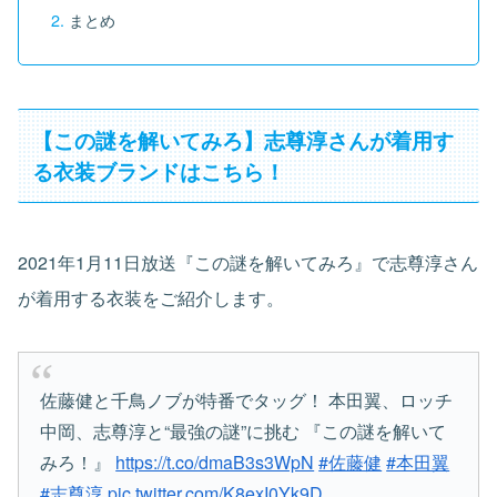
まとめ
【この謎を解いてみろ】志尊淳さんが着用す
る衣装ブランドはこちら！
2021年1月11日放送『この謎を解いてみろ』で志尊淳さん
が着用する衣装をご紹介します。
佐藤健と千鳥ノブが特番でタッグ！ 本田翼、ロッチ
中岡、志尊淳と“最強の謎”に挑む 『この謎を解いて
みろ！』
https://t.co/dmaB3s3WpN
#佐藤健
#本田翼
#志尊淳
pic.twitter.com/K8exI0Yk9D