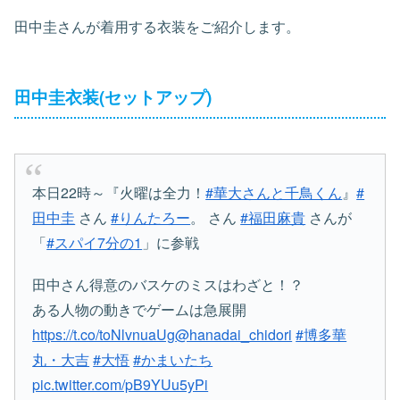
田中圭さんが着用する衣装をご紹介します。
田中圭衣装(セットアップ)
本日22時～『火曜は全力！
#華大さんと千鳥くん
』
#
田中圭
さん
#りんたろー
。 さん
#福田麻貴
さんが
「
#スパイ7分の1
」に参戦️
田中さん得意のバスケのミスはわざと！？
ある人物の動きでゲームは急展開
https://t.co/toNlvnuaUg
@hanadai_chidori
#博多華
丸・大吉
#大悟
#かまいたち
pic.twitter.com/pB9YUu5yPi