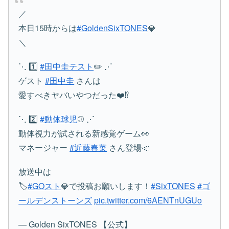
／
本日15時からは
#GoldenSixTONES
💎
＼
⋱ 1️⃣
#田中圭テスト
✏️ ⋰
ゲスト
#田中圭
さんは
愛すべきヤバいやつだった❤️⁉️
⋱ 2️⃣
#動体球児
⚾️ ⋰
動体視力が試される新感覚ゲーム👀
マネージャー
#近藤春菜
さん登場📣
放送中は
🏷️
#GOスト
💎で投稿お願いします！
#SixTONES
#ゴ
ールデンストーンズ
pic.twitter.com/6AENTnUGUo
— Golden SixTONES 【公式】