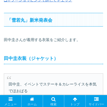
「雪若丸」新米発表会
田中圭さんが着用する衣装をご紹介します。
田中圭衣装（ジャケット）
田中圭、イベントでステーキ＆カレーライスを本気
でほおばる
新米を試食し「これだー！ふわふわですよ」
メニュー
ホーム
検索
トップ
サイドバー