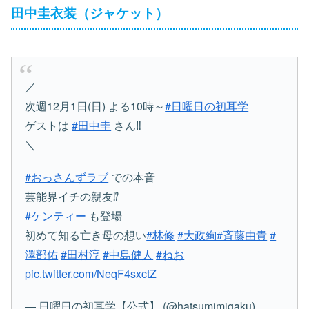
田中圭衣装（ジャケット）
／
次週12月1日(日) よる10時～
#日曜日の初耳学
ゲストは
#田中圭
さん‼
＼
#おっさんずラブ
での本音
芸能界イチの親友⁉
#ケンティー
も登場
初めて知る亡き母の想い
#林修
#大政絢
#斉藤由貴
#
澤部佑
#田村淳
#中島健人
#ねお
pic.twitter.com/NeqF4sxctZ
— 日曜日の初耳学【公式】 (@hatsumimigaku)