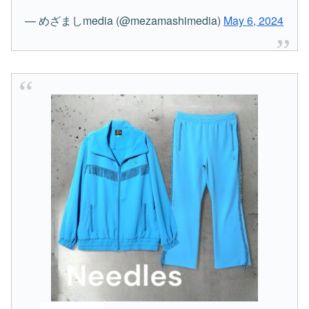
— めざましmedia (@mezamashimedia)
May 6, 2024