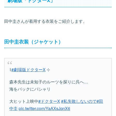
田中圭さんが着用する衣装をご紹介します。
田中圭衣装（ジャケット）
⌇
#劇場版ドクターX
⊹
森本先生は未知子のルーツを探りに呉へ…
海をバックにパシャリ
️大ヒット上映中️
#ドクターX
#私失敗しないので
#田
中圭
pic.twitter.com/YaAXsJqnX6