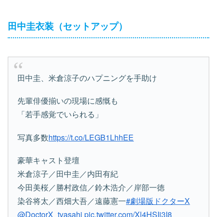
田中圭衣装（セットアップ）
田中圭、米倉涼子のハプニングを手助け
先輩俳優揃いの現場に感慨も
「若手感覚でいられる」
写真多数
https://t.co/LEGB1LhhEE
豪華キャスト登壇
米倉涼子／田中圭／内田有紀
今田美桜／勝村政信／鈴木浩介／岸部一徳
染谷将太／西畑大吾／遠藤憲一
#劇場版ドクターX
@DoctorX_tvasahi
pic.twitter.com/Xl4HSIj3I8