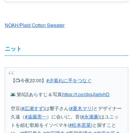
NOAH/Plaid Cotton Sweater
ニット
【📺今夜22:00】
#夕暮れに手をつなぐ
🌆 第5話あらすじ＆写真
https://t.co/cbgJja0vhD
空豆(
#広瀬すず
)は響子さん(
#夏木マリ
)とデザイナー
久遠（
#遠藤憲一
）に会いに。音(
#永瀬廉
)はユニッ
トを組む歌姫をイソベマキ(
#松本若菜
)と探すこと