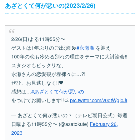
あざとくて何が悪いの(2023/2/26)
2/26(日)よる11時55分〜
ゲストは1年ぶりのご出演!!💫
#永瀬廉
を迎え
100年の恋も冷める別れの理由をテーマに大討論会!!
スタジオもビックリな、
永瀬さんの恋愛観が赤裸々に…?!
ぜひ、お見逃しなく!!🖤
感想は…
#あざとくて何が悪いの
をつけてお願いします!!🙇
pic.twitter.com/v0dtWgIoJi
— あざとくて何が悪いの？（テレビ朝日公式）毎週
日曜よる11時55分〜 (@azatokute)
February 26,
2023