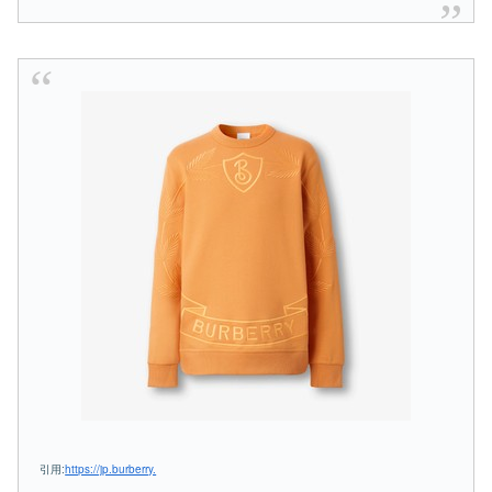
引用:
https://jp.burberry.