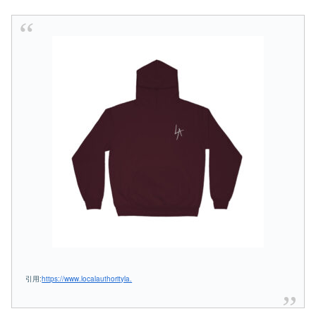
引用:
https://www.localauthorityla.