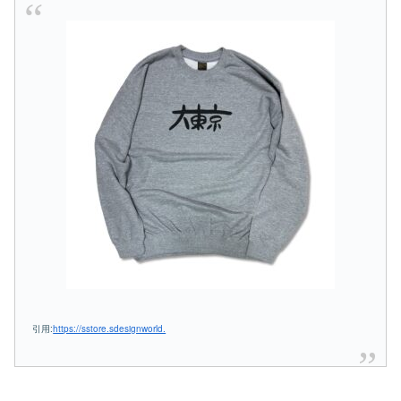
引用:
https://sstore.sdesignworld.