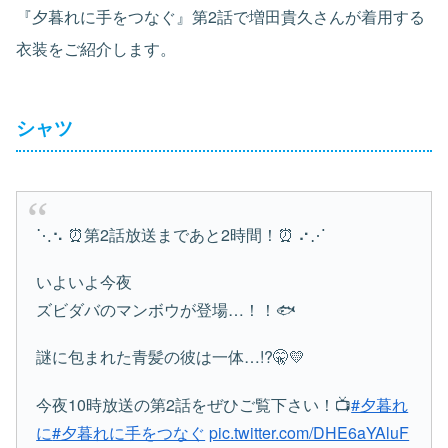
『夕暮れに手をつなぐ』第2話で増田貴久さんが着用する
衣装をご紹介します。
シャツ
⋱⠢ ⏰第2話放送まであと2時間！⏰ ⠔⋰
いよいよ今夜
ズビダバのマンボウが登場…！！🐟
謎に包まれた青髪の彼は一体…!?🤫💛
今夜10時放送の第2話をぜひご覧下さい！📺
#夕暮れ
に
#夕暮れに手をつなぐ
pic.twitter.com/DHE6aYAluF