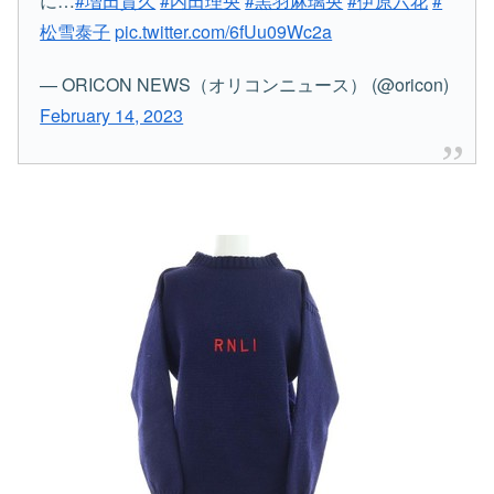
に…
#増田貴久
#内田理央
#黒羽麻璃央
#伊原六花
#
松雪泰子
pic.twitter.com/6fUu09Wc2a
— ORICON NEWS（オリコンニュース） (@oricon)
February 14, 2023