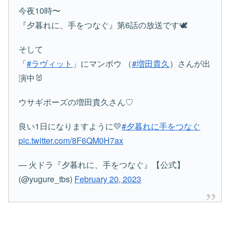
今夜10時〜
『夕暮れに、手をつなぐ』第6話の放送です🕊
そして
「
#ラヴィット
」にマンボウ （
#増田貴久
）さんが出
演中🐰
ウサギポーズの増田貴久さん♡
良い1日になりますように💛
#夕暮れに手をつなぐ
pic.twitter.com/8F6QM0H7ax
— 火ドラ『夕暮れに、手をつなぐ』【公式】
(@yugure_tbs)
February 20, 2023