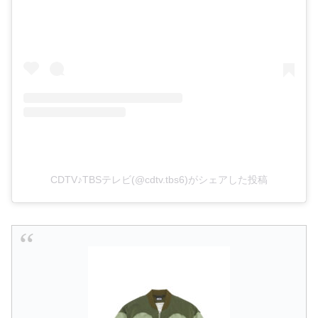
CDTV♪TBSテレビ(@cdtv.tbs6)がシェアした投稿