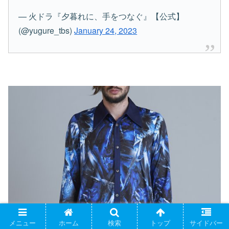
— 火ドラ『夕暮れに、手をつなぐ』【公式】
(@yugure_tbs)
January 24, 2023
メニュー
ホーム
検索
トップ
サイドバー