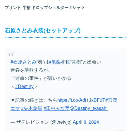
プリント 半袖 ドロップショルダー Tシャツ
石原さとみ衣装(セットアップ)
#石原さとみ
“奏”は
#亀梨和也
“真樹”と出会い
青春を謳歌するが、
「運命の事件」が襲いかかる
＜
#Destiny
＞
▼記事の続きはこちら
https://t.co/Adi1JxBF0T
#宮澤
エマ
#矢本悠馬
#田中みな実
@Destiny_tvasahi
— ザテレビジョン (@thetvjp)
April 8, 2024