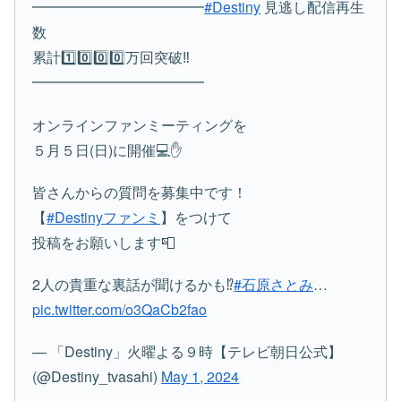
━━━━━━━━━━━━
#Destiny
見逃し配信再生
数
累計1️⃣0️⃣0️⃣0️⃣万回突破‼️
━━━━━━━━━━━━
オンラインファンミーティングを
５月５日(日)に開催💻✋
皆さんからの質問を募集中です！
【
#Destinyファンミ
】をつけて
投稿をお願いします📮
2人の貴重な裏話が聞けるかも⁉️
#石原さとみ
…
pic.twitter.com/o3QaCb2fao
— 「Destiny」火曜よる９時【テレビ朝日公式】
(@Destiny_tvasahi)
May 1, 2024