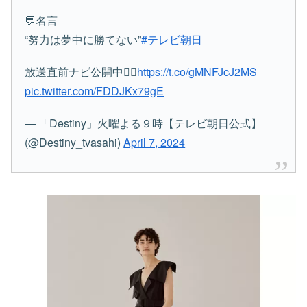
💬名言
“努力は夢中に勝てない”
#テレビ朝日
放送直前ナビ公開中💁‍♂️
https://t.co/gMNFJcJ2MS
pic.twitter.com/FDDJKx79gE
— 「Destiny」火曜よる９時【テレビ朝日公式】
(@Destiny_tvasahi)
April 7, 2024