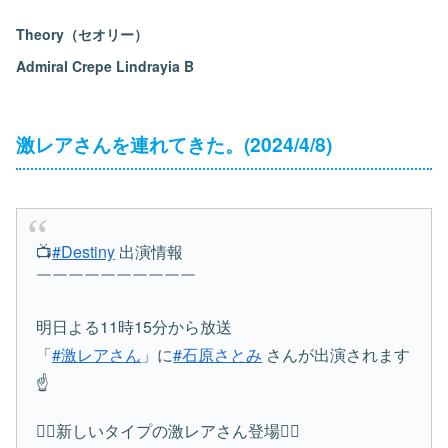
Theory（セオリー）
Admiral Crepe Lindrayia B
激レアさんを連れてきた。(2024/4/8)
📺
#Destiny
出演情報
￣￣￣￣￣￣￣￣￣￣
明日よる11時15分から放送
「
#激レアさん
」に
#石原さとみ
さんが出演されます
☝️
🏋️‍♀️新しいタイプの激レアさん登場🏋️‍♀️