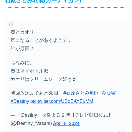
石原さとみ衣装(カーディガン)
奏とカオリ
気になることがあるようで…
誰が原因？
ちなみに、
奏はマイボトル派
カオリはクリームソーダ好き🥤
初回放送まであと3⃣日！
#石原さとみ
#田中みな実
#Destiny
pic.twitter.com/UBpBAYE2MM
— 「Destiny」火曜よる９時【テレビ朝日公式】
(@Destiny_tvasahi)
April 6, 2024