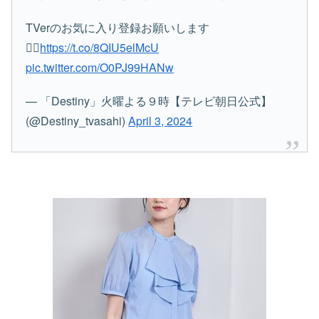
TVerのお気に入り登録お願いします
💁‍♂️
https://t.co/8QIU5elMcU
pic.twitter.com/O0PJ99HANw
— 「Destiny」火曜よる９時【テレビ朝日公式】
(@Destiny_tvasahi)
April 3, 2024