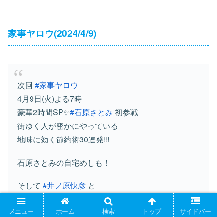
家事ヤロウ(2024/4/9)
次回
#家事ヤロウ
4月9日(火)よる7時
豪華2時間SP✨
#石原さとみ
初参戦
街ゆく人が密かにやっている
地味に効く節約術30連発!!!
石原さとみの自宅めしも！
そして
#井ノ原快彦
と
ネットスーパー満足度1位！
#SEIYU
人気アイテムで
メニュー
ホーム
検索
トップ
サイドバー
絶品パイ作り
#バカリズム
#中丸雄一
#カズレーザー