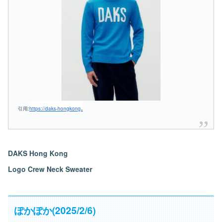
.
引用:
https://daks-hongkong
DAKS Hong Kong
Logo Crew Neck Sweater
ぽかぽか(2025/2/6)