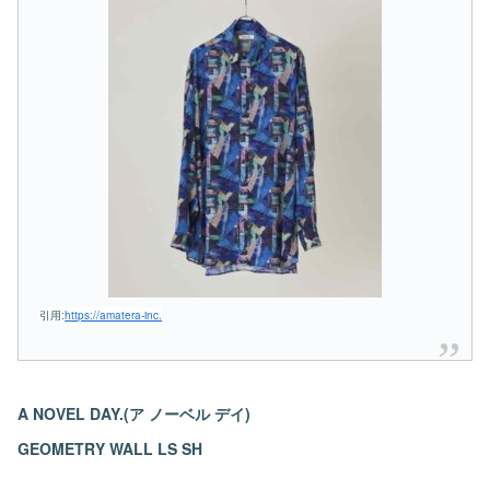
引用:
https://amatera-inc.
A NOVEL DAY.(ア ノーベル デイ)
GEOMETRY WALL LS SH