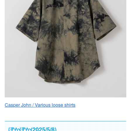
Casper John / Various loose shirts
ぽかぽか(2025/5/8)