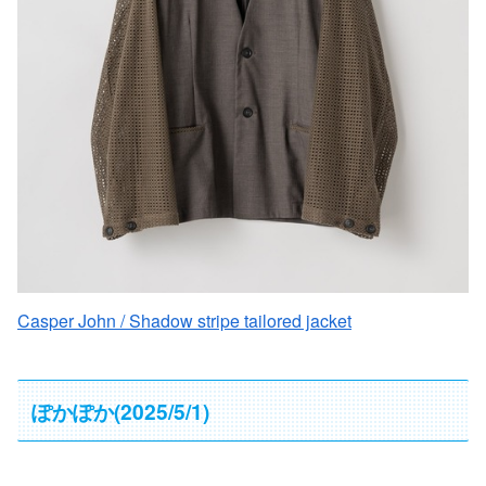
Casper John / Shadow stripe tailored jacket
ぽかぽか(2025/5/1)