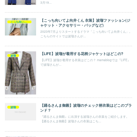
3月19...
【こっち向いてよ向井くん 衣装】波瑠ファッション(ジ
こっち向いてよ向井くん
ャケット・アクセサリー・バッグなど)
2023年7月よりスタートするドラマ「こっち向いてよ向井くん」。
こちらのサイトでは波瑠さんが...
【LIFE】波瑠が着用する花柄ジャケットはどこの?
波瑠
【LIFE】波瑠が着用する衣装はどこの？ mamablogでは『LIFE』
で波瑠さんが...
【踊るさんま御殿】波瑠のチェック柄衣装はどこのブラ
波瑠
ンド？
『踊るさんま御殿』に出演する波瑠さんの衣装をご紹介します。
【踊るさんま御殿】波瑠さんの衣装はこち...