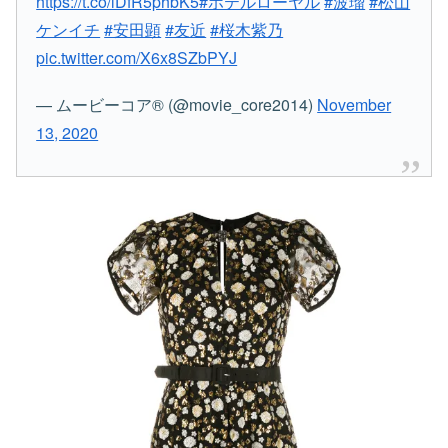
https://t.co/lDfR5phbK5
#ホテルローヤル
#波瑠
#松山
ケンイチ
#安田顕
#友近
#桜木紫乃
pic.twitter.com/X6x8SZbPYJ
— ムービーコア®︎ (@movie_core2014)
November
13, 2020