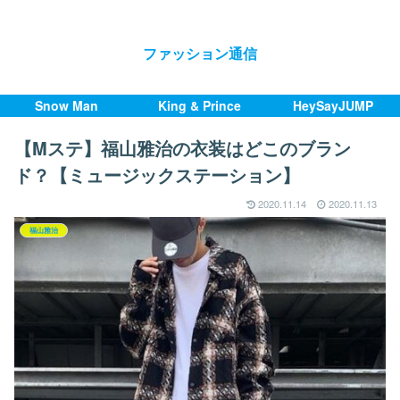
ファッション通信
Snow Man
King & Prince
HeySayJUMP
【Mステ】福山雅治の衣装はどこのブラン
ド？【ミュージックステーション】
2020.11.14
2020.11.13
福山雅治